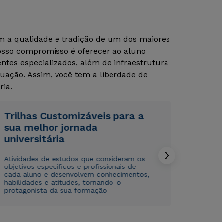
om a qualidade e tradição de um dos maiores
Nosso compromisso é oferecer ao aluno
tes especializados, além de infraestrutura
uação. Assim, você tem a liberdade de
ria.
Rápido e fácil
Rápido e fácil
Trilhas Customizáveis para a
WhatsApp
WhatsApp
sua melhor jornada
ou
ou
universitária
Atividades de estudos que consideram os
objetivos específicos e profissionais de
cada aluno e desenvolvem conhecimentos,
habilidades e atitudes, tornando-o
protagonista da sua formação
Estou de acordo com a
Estou de acordo com a
Política de Privacidade.
Política de Privacidade.
e
e
autorizo que meus dados sejam utilizados para o
autorizo que meus dados sejam utilizados para o