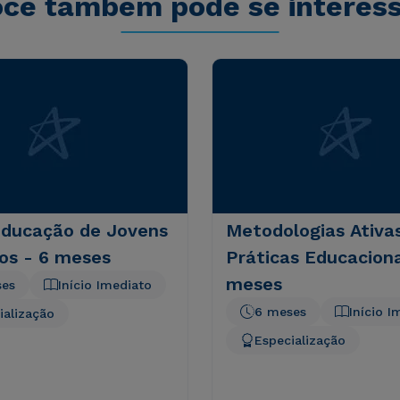
cê também pode se interes
Educação de Jovens
Metodologias Ativa
os - 6 meses
Práticas Educaciona
meses
ses
Início Imediato
6 meses
Início I
ialização
Especialização