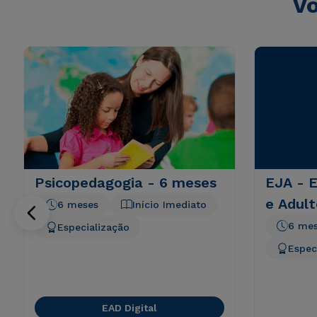
Vo
Psicopedagogia - 6 meses
EJA - 
e Adult
6 meses
Início Imediato
6 me
Especialização
Espec
EAD Digital