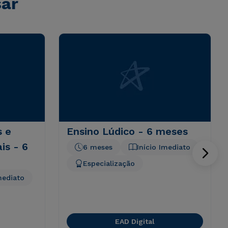
sar
s e
Ensino Lúdico - 6 meses
is - 6
6 meses
Início Imediato
Especialização
mediato
EAD Digital