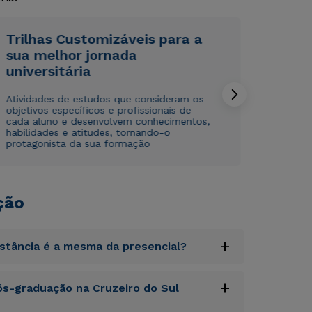
Rápido e fácil
Rápido e fácil
WhatsApp
WhatsApp
ou
ou
Trilhas Customizáveis para a
sua melhor jornada
universitária
Atividades de estudos que consideram os
objetivos específicos e profissionais de
cada aluno e desenvolvem conhecimentos,
habilidades e atitudes, tornando-o
protagonista da sua formação
Estou de acordo com a
Estou de acordo com a
Política de Privacidade.
Política de Privacidade.
e
e
autorizo que meus dados sejam utilizados para o
autorizo que meus dados sejam utilizados para o
envio de conteúdos da Cruzeiro do Sul.
envio de conteúdos da Cruzeiro do Sul.
ção
+
istância é a mesma da presencial?
uptatem accusantium doloremque laudantium,
+
s-graduação na Cruzeiro do Sul
tatis et quasi architecto beatae vitae dicta
s sit aspernatur aut odit aut fugit, sed quia