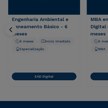
Engenharia Ambiental e
MBA em
Saneamento Básico - 6
Digital
meses
meses
6 meses
Início Imediato
6 me
Especialização
MBA
EAD Digital