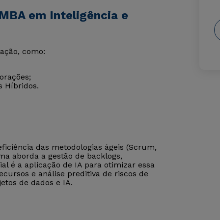
MBA em Inteligência e
vação, como:
orações;
 Híbridos.
eficiência das metodologias ágeis (Scrum,
rama aborda a gestão de backlogs,
al é a aplicação de IA para otimizar essa
ecursos e análise preditiva de riscos de
etos de dados e IA.