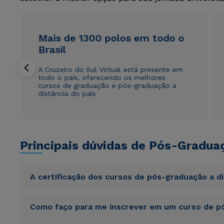
Mais de 1300 polos em todo o
Brasil
A Cruzeiro do Sul Virtual está presente em
todo o país, oferecendo os melhores
cursos de graduação e pós-graduação a
distância do país
Principais dúvidas de Pós-Gradua
A certificação dos cursos de pós-graduação a d
Sed ut perspiciatis unde omnis iste natus error sit vol
Como faço para me inscrever em um curso de pó
totam rem aperiam, eaque ipsa quae ab illo inventore veri
sunt explicabo. Nemo enim ipsam voluptatem quia volupta