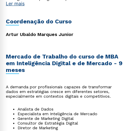
Ler mais
diversas áreas, como tecnologia, saúde, empresarial,
startups, agronegócio, indústria, entre outros, que
reconhecem a importância de se apropriar do poder da
tecnologia moderna aliada à gestão para impulsionar suas
Coordenação do Curso
carreiras e alcançar o sucesso profissional.
Artur Ubaldo Marques Junior
Mercado de Trabalho do curso de MBA
em Inteligência Digital e de Mercado - 9
meses
A demanda por profissionais capazes de transformar
dados em estratégias cresce em diferentes setores,
especialmente em contextos digitais e competitivos.
Analista de Dados
Especialista em Inteligência de Mercado
Gerente de Marketing Digital
Consultor de Estratégia Digital
Diretor de Marketing