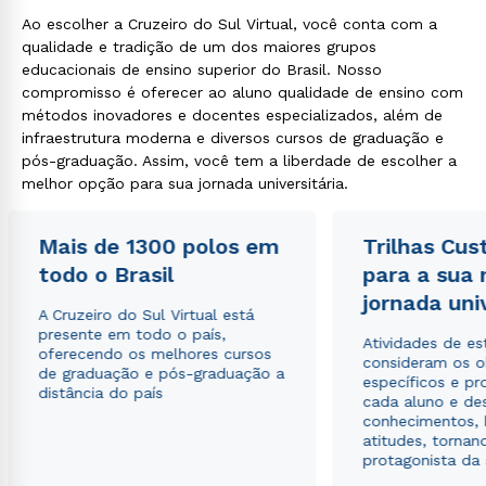
Ao escolher a Cruzeiro do Sul Virtual, você conta com a
qualidade e tradição de um dos maiores grupos
educacionais de ensino superior do Brasil. Nosso
Estou de acordo com a
Política de Privacidade.
e
compromisso é oferecer ao aluno qualidade de ensino com
autorizo que meus dados sejam utilizados para o
envio de conteúdos da Cruzeiro do Sul.
métodos inovadores e docentes especializados, além de
infraestrutura moderna e diversos cursos de graduação e
pós-graduação. Assim, você tem a liberdade de escolher a
melhor opção para sua jornada universitária.
Mais de 1300 polos em
Trilhas Cus
todo o Brasil
para a sua
jornada uni
A Cruzeiro do Sul Virtual está
presente em todo o país,
Atividades de e
oferecendo os melhores cursos
consideram os o
de graduação e pós-graduação a
específicos e pro
distância do país
cada aluno e de
conhecimentos, 
atitudes, tornan
protagonista da