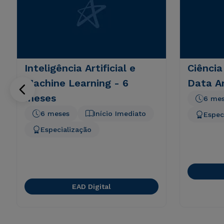
Inteligência Artificial e
Ciência
Machine Learning - 6
Data An
meses
6 me
6 meses
Início Imediato
Espec
Especialização
EAD Digital