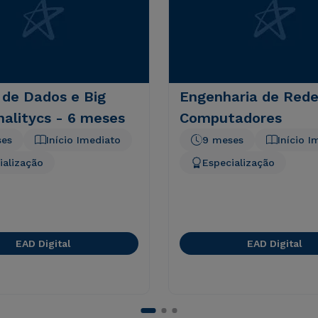
 de Dados e Big
Engenharia de Rede
alitycs - 6 meses
Computadores
ses
Início Imediato
9 meses
Início I
ialização
Especialização
EAD Digital
EAD Digital