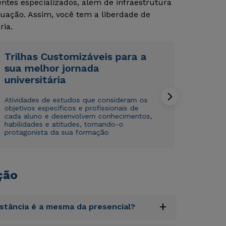
tes especializados, além de infraestrutura
uação. Assim, você tem a liberdade de
Rápido e fácil
Rápido e fácil
WhatsApp
WhatsApp
ria.
ou
ou
Trilhas Customizáveis para a
sua melhor jornada
universitária
Atividades de estudos que consideram os
objetivos específicos e profissionais de
cada aluno e desenvolvem conhecimentos,
Estou de acordo com a
Estou de acordo com a
Política de Privacidade.
Política de Privacidade.
e
e
habilidades e atitudes, tornando-o
autorizo que meus dados sejam utilizados para o
autorizo que meus dados sejam utilizados para o
protagonista da sua formação
envio de conteúdos da Cruzeiro do Sul.
envio de conteúdos da Cruzeiro do Sul.
ção
+
istância é a mesma da presencial?