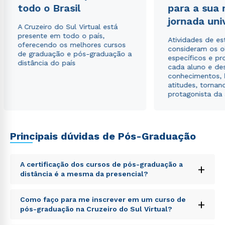
todo o Brasil
para a sua
jornada uni
A Cruzeiro do Sul Virtual está
presente em todo o país,
Atividades de e
oferecendo os melhores cursos
consideram os o
de graduação e pós-graduação a
específicos e pro
distância do país
cada aluno e de
conhecimentos, 
atitudes, tornan
protagonista da
Principais dúvidas de Pós-Graduação
A certificação dos cursos de pós-graduação a
+
distância é a mesma da presencial?
Sed ut perspiciatis unde omnis iste natus error sit
Como faço para me inscrever em um curso de
+
voluptatem accusantium doloremque laudantium,
pós-graduação na Cruzeiro do Sul Virtual?
totam rem aperiam, eaque ipsa quae ab illo inventore
veritatis et quasi architecto beatae vitae dicta sunt