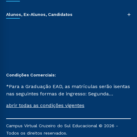
+
Alunos, Ex-Alunos, Candidatos
Condições Comerciais:
*Para a Graduação EAD, as matrículas serão isentas
nas seguintes formas de ingresso: Segunda
Graduação, Segunda Graduação 2.0 e Transferência.
abrir todas as condições vigentes
Já para as demais, a taxa de matrícula será de R$
49. *Para a Pós-graduação EAD, as ofertas
mencionadas são referentes aos cursos: Ensino
Campus Virtual Cruzeiro do Sul Educacional © 2026 -
Religioso, Geografia para a Docência e Metodologia
Todos os direitos reservados.