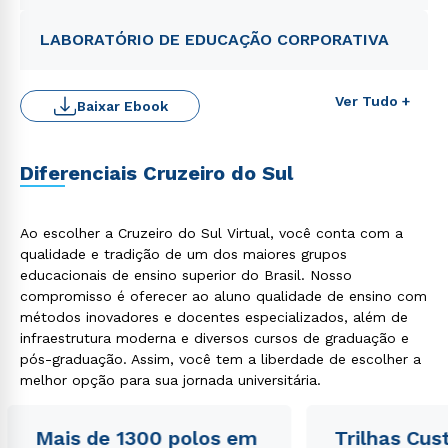
WhatsApp
ou
LABORATÓRIO DE EDUCAÇÃO CORPORATIVA
Ver Tudo +
Baixar Ebook
Diferenciais Cruzeiro do Sul
Estou de acordo com a
Política de Privacidade.
e
autorizo que meus dados sejam utilizados para o
envio de conteúdos da Cruzeiro do Sul.
Ao escolher a Cruzeiro do Sul Virtual, você conta com a
qualidade e tradição de um dos maiores grupos
educacionais de ensino superior do Brasil. Nosso
compromisso é oferecer ao aluno qualidade de ensino com
métodos inovadores e docentes especializados, além de
infraestrutura moderna e diversos cursos de graduação e
pós-graduação. Assim, você tem a liberdade de escolher a
melhor opção para sua jornada universitária.
Mais de 1300 polos em
Trilhas Cus