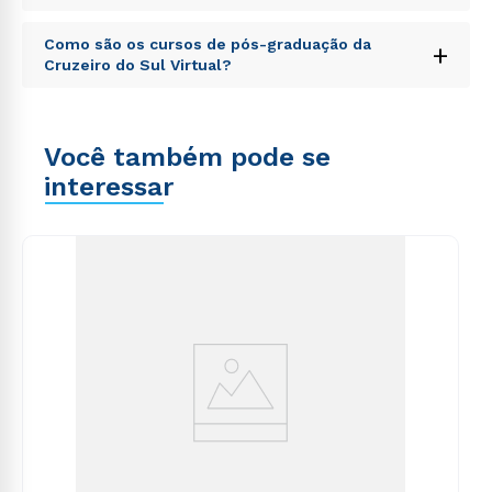
totam rem aperiam, eaque ipsa quae ab illo inventore
veritatis et quasi architecto beatae vitae dicta sunt
Sed ut perspiciatis unde omnis iste natus error sit
explicabo. Nemo enim ipsam voluptatem quia
Como são os cursos de pós-graduação da
+
voluptatem accusantium doloremque laudantium,
voluptas sit aspernatur aut odit aut fugit, sed quia
Cruzeiro do Sul Virtual?
totam rem aperiam, eaque ipsa quae ab illo inventore
consequuntur magni dolores eos qui ratione
veritatis et quasi architecto beatae vitae dicta sunt
voluptatem sequi nesciunt.
Sed ut perspiciatis unde omnis iste natus error sit
explicabo. Nemo enim ipsam voluptatem quia
voluptatem accusantium doloremque laudantium,
voluptas sit aspernatur aut odit aut fugit, sed quia
Você também pode se
totam rem aperiam, eaque ipsa quae ab illo inventore
consequuntur magni dolores eos qui ratione
veritatis et quasi architecto beatae vitae dicta sunt
interessar
voluptatem sequi nesciunt.
explicabo. Nemo enim ipsam voluptatem quia
voluptas sit aspernatur aut odit aut fugit, sed quia
consequuntur magni dolores eos qui ratione
voluptatem sequi nesciunt.