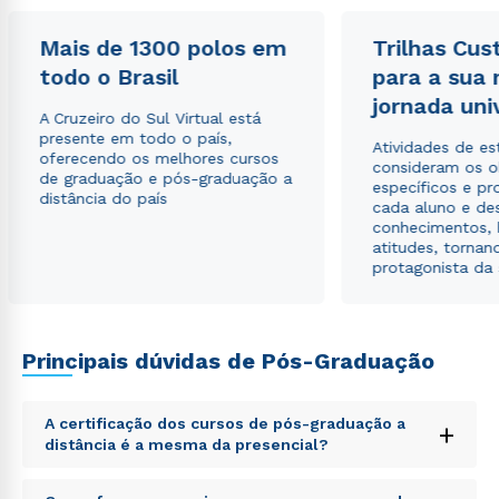
Mais de 1300 polos em
Trilhas Cus
Estou de acordo com a
Política de Privacidade.
e
autorizo que meus dados sejam utilizados para o
todo o Brasil
para a sua
envio de conteúdos da Cruzeiro do Sul.
jornada uni
A Cruzeiro do Sul Virtual está
presente em todo o país,
Atividades de e
oferecendo os melhores cursos
consideram os o
de graduação e pós-graduação a
específicos e pro
distância do país
cada aluno e de
conhecimentos, 
atitudes, tornan
protagonista da
Principais dúvidas de Pós-Graduação
A certificação dos cursos de pós-graduação a
+
distância é a mesma da presencial?
Sed ut perspiciatis unde omnis iste natus error sit