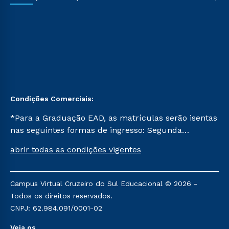
Condições Comerciais:
*Para a Graduação EAD, as matrículas serão isentas
nas seguintes formas de ingresso: Segunda
Graduação, Segunda Graduação 2.0 e Transferência.
abrir todas as condições vigentes
Já para as demais, a taxa de matrícula será de R$
49. *Para a Pós-graduação EAD, as ofertas
mencionadas são referentes aos cursos: Ensino
Campus Virtual Cruzeiro do Sul Educacional © 2026 -
Religioso, Geografia para a Docência e Metodologia
Todos os direitos reservados.
do Ensino de História: Questões Atuais.
CNPJ: 62.984.091/0001-02
Veja os