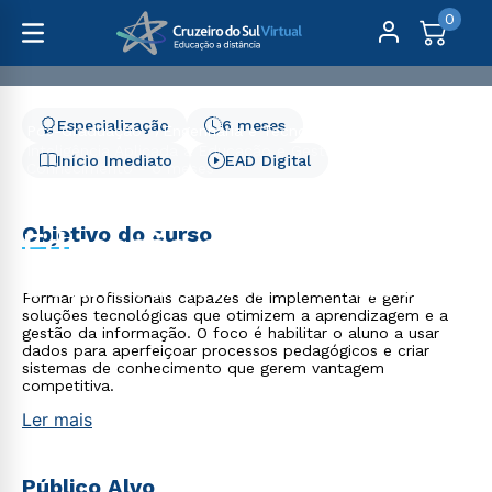
0
Especialização
6 meses
Pós-Graduação
Engenharia e Tecnologia
Inteligência Aplicada à Educação e Gestão do
Início Imediato
EAD Digital
Conhecimento - 6 meses
Inteligência Aplicada à
Objetivo do curso
Educação e Gestão do
Conhecimento - 6 meses
Formar profissionais capazes de implementar e gerir
soluções tecnológicas que otimizem a aprendizagem e a
gestão da informação. O foco é habilitar o aluno a usar
dados para aperfeiçoar processos pedagógicos e criar
sistemas de conhecimento que gerem vantagem
competitiva.
Ler mais
Público Alvo