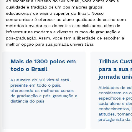
Ao escolher a Cruzeiro do Sul Virtual, você conta com a
qualidade e tradição de um dos maiores grupos
educacionais de ensino superior do Brasil. Nosso
compromisso é oferecer ao aluno qualidade de ensino com
métodos inovadores e docentes especializados, além de
infraestrutura moderna e diversos cursos de graduação e
pós-graduação. Assim, você tem a liberdade de escolher a
melhor opção para sua jornada universitária.
Rápido e fácil
Mais de 1300 polos em
WhatsApp
Trilhas Cus
todo o Brasil
para a sua
ou
jornada uni
A Cruzeiro do Sul Virtual está
presente em todo o país,
Atividades de e
oferecendo os melhores cursos
consideram os o
de graduação e pós-graduação a
específicos e pro
distância do país
cada aluno e de
conhecimentos, 
atitudes, tornan
Estou de acordo com a
Política de Privacidade.
e
protagonista da
autorizo que meus dados sejam utilizados para o
envio de conteúdos da Cruzeiro do Sul.