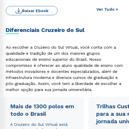
Ver Tudo +
Baixar Ebook
Diferenciais Cruzeiro do Sul
Ao escolher a Cruzeiro do Sul Virtual, você conta com a
Rápido e fácil
qualidade e tradição de um dos maiores grupos
WhatsApp
educacionais de ensino superior do Brasil. Nosso
ou
compromisso é oferecer ao aluno qualidade de ensino com
métodos inovadores e docentes especializados, além de
infraestrutura moderna e diversos cursos de graduação e
pós-graduação. Assim, você tem a liberdade de escolher a
melhor opção para sua jornada universitária.
Mais de 1300 polos em
Trilhas Cus
Estou de acordo com a
Política de Privacidade.
e
todo o Brasil
para a sua
autorizo que meus dados sejam utilizados para o
jornada uni
envio de conteúdos da Cruzeiro do Sul.
A Cruzeiro do Sul Virtual está