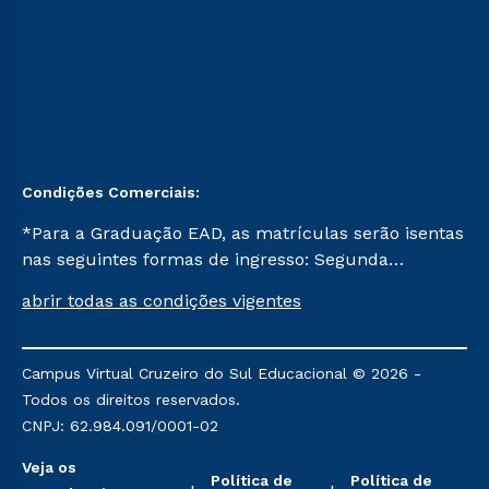
Condições Comerciais:
*Para a Graduação EAD, as matrículas serão isentas
nas seguintes formas de ingresso: Segunda
Graduação, Segunda Graduação 2.0 e Transferência.
abrir todas as condições vigentes
Já para as demais, a taxa de matrícula será de R$
49. *Para a Pós-graduação EAD, as ofertas
mencionadas são referentes aos cursos: Ensino
Campus Virtual Cruzeiro do Sul Educacional © 2026 -
Religioso, Geografia para a Docência e Metodologia
Todos os direitos reservados.
do Ensino de História: Questões Atuais.
CNPJ: 62.984.091/0001-02
Veja os
Política de
Política de