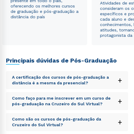
presente em todo o país,
Atividades de e
oferecendo os melhores cursos
consideram os o
de graduação e pós-graduação a
específicos e pro
distância do país
cada aluno e de
conhecimentos, 
atitudes, tornan
protagonista da
Principais dúvidas de Pós-Graduação
A certificação dos cursos de pós-graduação a
+
distância é a mesma da presencial?
Sed ut perspiciatis unde omnis iste natus error sit
Como faço para me inscrever em um curso de
+
voluptatem accusantium doloremque laudantium,
pós-graduação na Cruzeiro do Sul Virtual?
totam rem aperiam, eaque ipsa quae ab illo inventore
veritatis et quasi architecto beatae vitae dicta sunt
Sed ut perspiciatis unde omnis iste natus error sit
explicabo. Nemo enim ipsam voluptatem quia
Como são os cursos de pós-graduação da
+
voluptatem accusantium doloremque laudantium,
voluptas sit aspernatur aut odit aut fugit, sed quia
Cruzeiro do Sul Virtual?
totam rem aperiam, eaque ipsa quae ab illo inventore
consequuntur magni dolores eos qui ratione