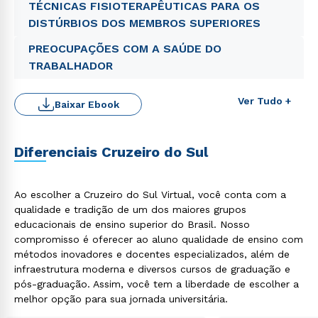
TÉCNICAS FISIOTERAPÊUTICAS PARA OS
DISTÚRBIOS DOS MEMBROS SUPERIORES
PREOCUPAÇÕES COM A SAÚDE DO
TRABALHADOR
Ver Tudo +
Baixar Ebook
Rápido e fácil
WhatsApp
ou
Diferenciais Cruzeiro do Sul
Ao escolher a Cruzeiro do Sul Virtual, você conta com a
qualidade e tradição de um dos maiores grupos
educacionais de ensino superior do Brasil. Nosso
compromisso é oferecer ao aluno qualidade de ensino com
métodos inovadores e docentes especializados, além de
Estou de acordo com a
Política de Privacidade.
e
autorizo que meus dados sejam utilizados para o
infraestrutura moderna e diversos cursos de graduação e
envio de conteúdos da Cruzeiro do Sul.
pós-graduação. Assim, você tem a liberdade de escolher a
melhor opção para sua jornada universitária.