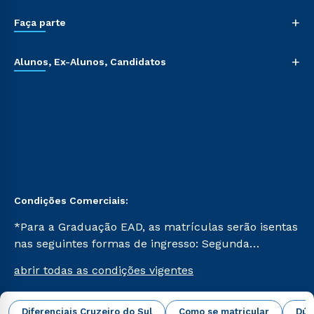
+
Faça parte
+
Alunos, Ex-Alunos, Candidatos
Condições Comerciais:
*Para a Graduação EAD, as matrículas serão isentas
nas seguintes formas de ingresso: Segunda
Graduação, Segunda Graduação 2.0 e Transferência.
abrir todas as condições vigentes
Já para as demais, a taxa de matrícula será de R$
49. *Para a Pós-graduação EAD, as ofertas
mencionadas são referentes aos cursos: Ensino
Diferenciais Cruzeiro do Sul
Como se matricular
Dúv