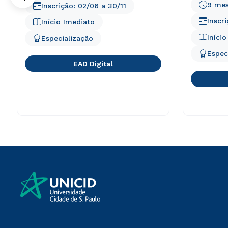
9 me
Inscrição:
02/06
a
30/11
Inscr
Início Imediato
Iníci
Especialização
Espec
EAD Digital