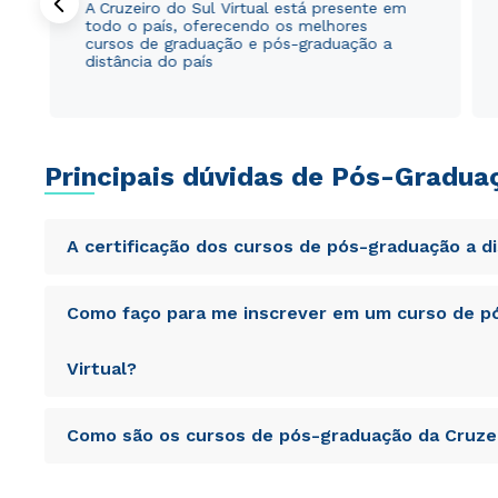
A Cruzeiro do Sul Virtual está presente em
todo o país, oferecendo os melhores
cursos de graduação e pós-graduação a
distância do país
Principais dúvidas de Pós-Gradua
A certificação dos cursos de pós-graduação a d
Sed ut perspiciatis unde omnis iste natus error sit vol
Como faço para me inscrever em um curso de pó
totam rem aperiam, eaque ipsa quae ab illo inventore veri
sunt explicabo. Nemo enim ipsam voluptatem quia volupta
consequuntur magni dolores eos qui ratione voluptatem 
Virtual?
Sed ut perspiciatis unde omnis iste natus error sit vol
Como são os cursos de pós-graduação da Cruzei
totam rem aperiam, eaque ipsa quae ab illo inventore veri
sunt explicabo. Nemo enim ipsam voluptatem quia volupta
consequuntur magni dolores eos qui ratione voluptatem 
Sed ut perspiciatis unde omnis iste natus error sit vol