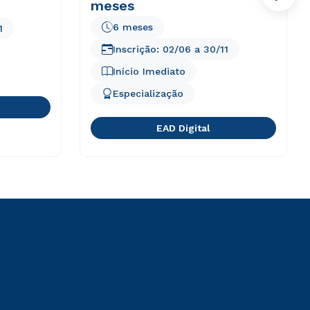
meses
6 meses
1
Inscrição:
02/06
a
30/11
Início Imediato
Especialização
EAD Digital