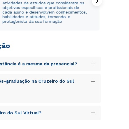
Atividades de estudos que consideram os
objetivos específicos e profissionais de
cada aluno e desenvolvem conhecimentos,
habilidades e atitudes, tornando-o
protagonista da sua formação
ção
+
istância é a mesma da presencial?
Rápido e fácil
Rápido e fácil
WhatsApp
WhatsApp
uptatem accusantium doloremque laudantium,
+
s-graduação na Cruzeiro do Sul
ou
ou
tatis et quasi architecto beatae vitae dicta
s sit aspernatur aut odit aut fugit, sed quia
sequi nesciunt.
uptatem accusantium doloremque laudantium,
+
ro do Sul Virtual?
tatis et quasi architecto beatae vitae dicta
s sit aspernatur aut odit aut fugit, sed quia
sequi nesciunt.
Estou de acordo com a
Estou de acordo com a
Política de Privacidade.
Política de Privacidade.
e
e
uptatem accusantium doloremque laudantium,