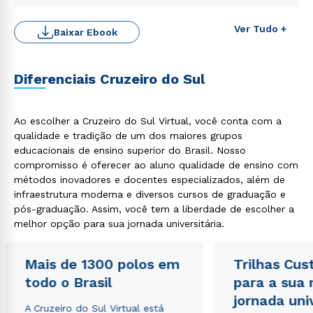
Ver Tudo +
Baixar Ebook
Diferenciais Cruzeiro do Sul
Rápido e fácil
Ao escolher a Cruzeiro do Sul Virtual, você conta com a
WhatsApp
qualidade e tradição de um dos maiores grupos
ou
educacionais de ensino superior do Brasil. Nosso
compromisso é oferecer ao aluno qualidade de ensino com
métodos inovadores e docentes especializados, além de
infraestrutura moderna e diversos cursos de graduação e
pós-graduação. Assim, você tem a liberdade de escolher a
melhor opção para sua jornada universitária.
Estou de acordo com a
Política de Privacidade.
e
Mais de 1300 polos em
Trilhas Cus
autorizo que meus dados sejam utilizados para o
todo o Brasil
para a sua
envio de conteúdos da Cruzeiro do Sul.
jornada uni
A Cruzeiro do Sul Virtual está