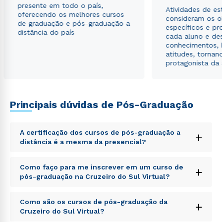
presente em todo o país,
Atividades de e
oferecendo os melhores cursos
consideram os o
de graduação e pós-graduação a
específicos e pro
distância do país
cada aluno e de
conhecimentos, 
atitudes, tornan
protagonista da
Principais dúvidas de Pós-Graduação
A certificação dos cursos de pós-graduação a
+
distância é a mesma da presencial?
Sed ut perspiciatis unde omnis iste natus error sit
Como faço para me inscrever em um curso de
+
voluptatem accusantium doloremque laudantium,
pós-graduação na Cruzeiro do Sul Virtual?
totam rem aperiam, eaque ipsa quae ab illo inventore
veritatis et quasi architecto beatae vitae dicta sunt
Sed ut perspiciatis unde omnis iste natus error sit
explicabo. Nemo enim ipsam voluptatem quia
Como são os cursos de pós-graduação da
+
voluptatem accusantium doloremque laudantium,
voluptas sit aspernatur aut odit aut fugit, sed quia
Cruzeiro do Sul Virtual?
totam rem aperiam, eaque ipsa quae ab illo inventore
consequuntur magni dolores eos qui ratione