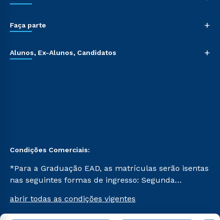
+
Faça parte
+
Alunos, Ex-Alunos, Candidatos
Condições Comerciais:
*Para a Graduação EAD, as matrículas serão isentas
nas seguintes formas de ingresso: Segunda
Graduação, Segunda Graduação 2.0 e Transferência.
abrir todas as condições vigentes
Já para as demais, a taxa de matrícula será de R$
49. *Para a Pós-graduação EAD, as ofertas