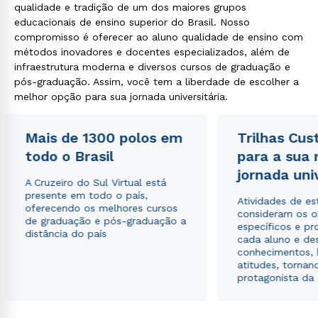
qualidade e tradição de um dos maiores grupos
Rápido e fácil
educacionais de ensino superior do Brasil. Nosso
WhatsApp
compromisso é oferecer ao aluno qualidade de ensino com
métodos inovadores e docentes especializados, além de
ou
infraestrutura moderna e diversos cursos de graduação e
pós-graduação. Assim, você tem a liberdade de escolher a
melhor opção para sua jornada universitária.
Mais de 1300 polos em
Trilhas Cus
todo o Brasil
para a sua
Estou de acordo com a
Política de Privacidade.
e
jornada uni
autorizo que meus dados sejam utilizados para o
A Cruzeiro do Sul Virtual está
envio de conteúdos da Cruzeiro do Sul.
presente em todo o país,
Atividades de e
oferecendo os melhores cursos
consideram os o
de graduação e pós-graduação a
específicos e pro
distância do país
cada aluno e de
conhecimentos, 
atitudes, tornan
protagonista da