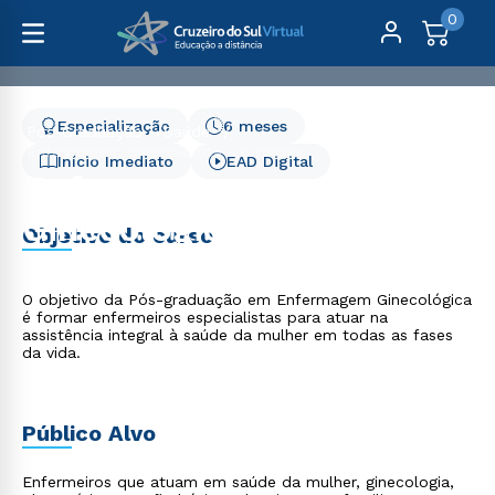
0
Especialização
6 meses
Pós-Graduação
Saúde
Enfermagem Ginecológica - 6 meses
Início Imediato
EAD Digital
Enfermagem
Ginecológica - 6 meses
Objetivo do curso
O objetivo da Pós-graduação em Enfermagem Ginecológica
é formar enfermeiros especialistas para atuar na
assistência integral à saúde da mulher em todas as fases
da vida.
Público Alvo
Enfermeiros que atuam em saúde da mulher, ginecologia,