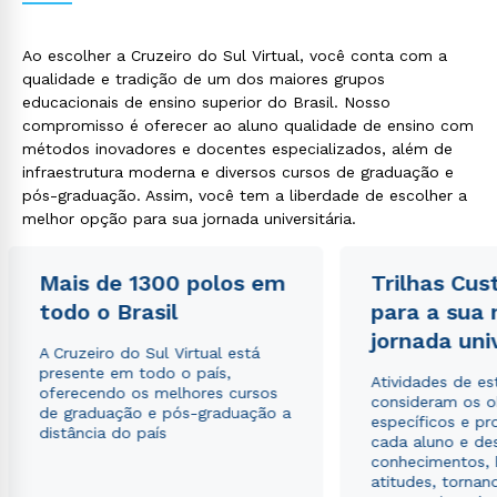
Ao escolher a Cruzeiro do Sul Virtual, você conta com a
qualidade e tradição de um dos maiores grupos
educacionais de ensino superior do Brasil. Nosso
compromisso é oferecer ao aluno qualidade de ensino com
métodos inovadores e docentes especializados, além de
infraestrutura moderna e diversos cursos de graduação e
Rápido e fácil
pós-graduação. Assim, você tem a liberdade de escolher a
WhatsApp
melhor opção para sua jornada universitária.
ou
Mais de 1300 polos em
Trilhas Cus
todo o Brasil
para a sua
jornada uni
A Cruzeiro do Sul Virtual está
presente em todo o país,
Atividades de e
oferecendo os melhores cursos
consideram os o
Estou de acordo com a
Política de Privacidade.
e
de graduação e pós-graduação a
específicos e pro
autorizo que meus dados sejam utilizados para o
distância do país
cada aluno e de
envio de conteúdos da Cruzeiro do Sul.
conhecimentos, 
atitudes, tornan