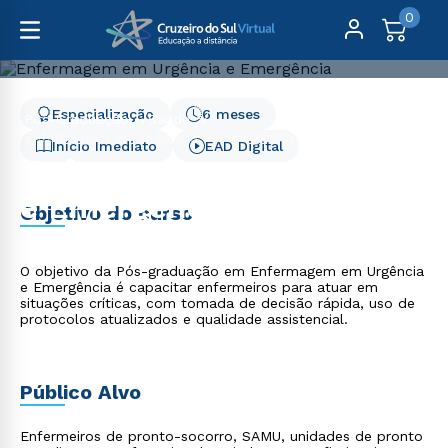
0
Especialização
6 meses
Pós-Graduação
Saúde
Enfermagem em Urgência e Emergência - 6 meses
Início Imediato
EAD Digital
Enfermagem em Urgência
e Emergência - 6 meses
Objetivo do curso
O objetivo da Pós-graduação em Enfermagem em Urgência
e Emergência é capacitar enfermeiros para atuar em
situações críticas, com tomada de decisão rápida, uso de
protocolos atualizados e qualidade assistencial.
Público Alvo
Enfermeiros de pronto-socorro, SAMU, unidades de pronto