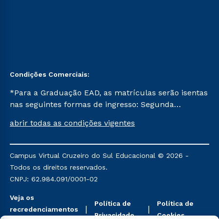
Condições Comerciais:
*Para a Graduação EAD, as matrículas serão isentas
nas seguintes formas de ingresso: Segunda
Graduação, Segunda Graduação 2.0 e Transferência.
abrir todas as condições vigentes
Já para as demais, a taxa de matrícula será de R$
49. *Para a Pós-graduação EAD, as ofertas
mencionadas são referentes aos cursos: Ensino
Campus Virtual Cruzeiro do Sul Educacional © 2026 -
Religioso, Geografia para a Docência e Metodologia
Todos os direitos reservados.
do Ensino de História: Questões Atuais.
CNPJ: 62.984.091/0001-02
Veja os
Política de
Política de
recredenciamentos
Privacidade
Cookies