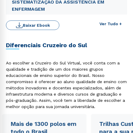
SISTEMATIZAÇÃO DA ASSISTÊNCIA EM
ENFERMAGEM
Ver Tudo +
Baixar Ebook
Rápido e fácil
WhatsApp
Diferenciais Cruzeiro do Sul
ou
Ao escolher a Cruzeiro do Sul Virtual, você conta com a
qualidade e tradição de um dos maiores grupos
educacionais de ensino superior do Brasil. Nosso
compromisso é oferecer ao aluno qualidade de ensino com
métodos inovadores e docentes especializados, além de
infraestrutura moderna e diversos cursos de graduação e
Estou de acordo com a
Política de Privacidade.
e
pós-graduação. Assim, você tem a liberdade de escolher a
autorizo que meus dados sejam utilizados para o
melhor opção para sua jornada universitária.
envio de conteúdos da Cruzeiro do Sul.
Mais de 1300 polos em
Trilhas Cus
todo o Brasil
para a sua