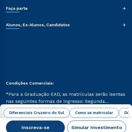
+
Faça parte
+
Alunos, Ex-Alunos, Candidatos
Condições Comerciais:
*Para a Graduação EAD, as matrículas serão isentas
nas seguintes formas de ingresso: Segunda
Graduação, Segunda Graduação 2.0 e Transferência.
abrir todas as condições vigentes
Diferenciais Cruzeiro do Sul
Como se matricular
Dúv
Já para as demais, a taxa de matrícula será de R$
49. *Para a Pós-graduação EAD, as ofertas
Inscreva-se
Simular Investimento
mencionadas são referentes aos cursos: Ensino