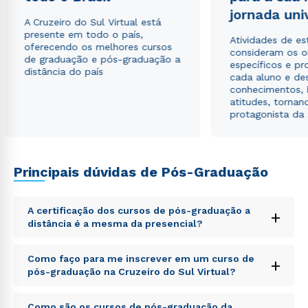
jornada uni
A Cruzeiro do Sul Virtual está
presente em todo o país,
Atividades de e
oferecendo os melhores cursos
consideram os o
de graduação e pós-graduação a
específicos e pro
distância do país
cada aluno e de
conhecimentos, 
atitudes, tornan
protagonista da
Principais dúvidas de Pós-Graduação
A certificação dos cursos de pós-graduação a
+
distância é a mesma da presencial?
Sed ut perspiciatis unde omnis iste natus error sit
Como faço para me inscrever em um curso de
+
voluptatem accusantium doloremque laudantium,
pós-graduação na Cruzeiro do Sul Virtual?
totam rem aperiam, eaque ipsa quae ab illo inventore
veritatis et quasi architecto beatae vitae dicta sunt
Sed ut perspiciatis unde omnis iste natus error sit
explicabo. Nemo enim ipsam voluptatem quia
Como são os cursos de pós-graduação da