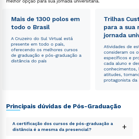
melhor opção para sua jornada universitária.
Estou de acordo com a
Política de Privacidade.
e
autorizo que meus dados sejam utilizados para o
envio de conteúdos da Cruzeiro do Sul.
Mais de 1300 polos em
Trilhas Cus
todo o Brasil
para a sua
jornada uni
A Cruzeiro do Sul Virtual está
presente em todo o país,
Atividades de e
oferecendo os melhores cursos
consideram os o
de graduação e pós-graduação a
específicos e pro
distância do país
cada aluno e de
conhecimentos, 
atitudes, tornan
protagonista da
Principais dúvidas de Pós-Graduação
A certificação dos cursos de pós-graduação a
+
distância é a mesma da presencial?