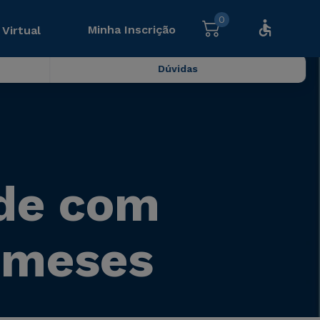
0
Minha Inscrição
 Virtual
Dúvidas
úde com
6 meses