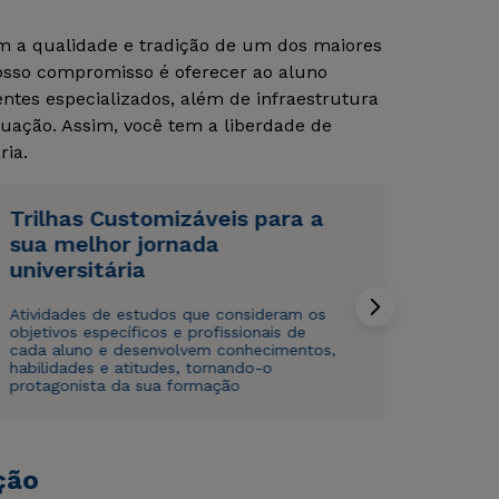
om a qualidade e tradição de um dos maiores
Nosso compromisso é oferecer ao aluno
tes especializados, além de infraestrutura
uação. Assim, você tem a liberdade de
ria.
Trilhas Customizáveis para a
Rápido e fácil
Rápido e fácil
sua melhor jornada
WhatsApp
WhatsApp
universitária
ou
ou
Atividades de estudos que consideram os
objetivos específicos e profissionais de
cada aluno e desenvolvem conhecimentos,
habilidades e atitudes, tornando-o
protagonista da sua formação
Estou de acordo com a
Estou de acordo com a
Política de Privacidade.
Política de Privacidade.
e
e
autorizo que meus dados sejam utilizados para o
autorizo que meus dados sejam utilizados para o
ção
envio de conteúdos da Cruzeiro do Sul.
envio de conteúdos da Cruzeiro do Sul.