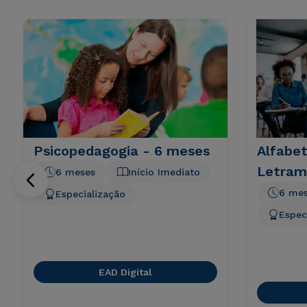
Psicopedagogia - 6 meses
Alfabet
Letram
6 meses
Início Imediato
6 me
Especialização
Espec
EAD Digital