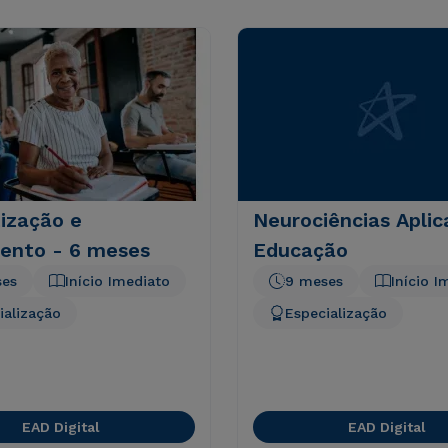
ização e
Neurociências Aplic
ento - 6 meses
Educação
ses
Início Imediato
9 meses
Início I
ialização
Especialização
EAD Digital
EAD Digital