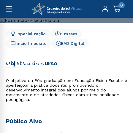
0
Especialização
6 meses
Pós-Graduação
Educação
Educação Física Escolar - 6 meses
Início Imediato
EAD Digital
Educação Física Escolar -
6 meses
Objetivo do curso
O objetivo da Pós-graduação em Educação Física Escolar é
aperfeiçoar a prática docente, promovendo o
desenvolvimento integral dos alunos por meio do
movimento e de atividades físicas com intencionalidade
pedagógica.
Público Alvo