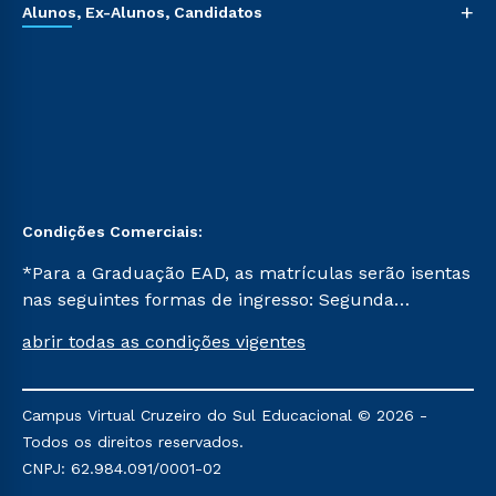
+
Alunos, Ex-Alunos, Candidatos
Condições Comerciais:
*Para a Graduação EAD, as matrículas serão isentas
nas seguintes formas de ingresso: Segunda
Graduação, Segunda Graduação 2.0 e Transferência.
abrir todas as condições vigentes
Já para as demais, a taxa de matrícula será de R$
49. *Para a Pós-graduação EAD, as ofertas
mencionadas são referentes aos cursos: Ensino
Campus Virtual Cruzeiro do Sul Educacional © 2026 -
Religioso, Geografia para a Docência e Metodologia
Todos os direitos reservados.
do Ensino de História: Questões Atuais.
CNPJ: 62.984.091/0001-02