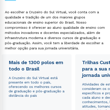
Ao escolher a Cruzeiro do Sul Virtual, você conta com a
qualidade e tradição de um dos maiores grupos
educacionais de ensino superior do Brasil. Nosso
compromisso é oferecer ao aluno qualidade de ensino com
métodos inovadores e docentes especializados, além de
infraestrutura moderna e diversos cursos de graduação e
pós-graduação. Assim, você tem a liberdade de escolher a
melhor opção para sua jornada universitária.
Rápido e fácil
WhatsApp
ou
Mais de 1300 polos em
Trilhas Cus
todo o Brasil
para a sua
jornada uni
A Cruzeiro do Sul Virtual está
presente em todo o país,
Atividades de e
oferecendo os melhores cursos
consideram os o
de graduação e pós-graduação a
específicos e pro
distância do país
cada aluno e de
Estou de acordo com a
Política de Privacidade.
e
conhecimentos, 
autorizo que meus dados sejam utilizados para o
atitudes, tornan
envio de conteúdos da Cruzeiro do Sul.