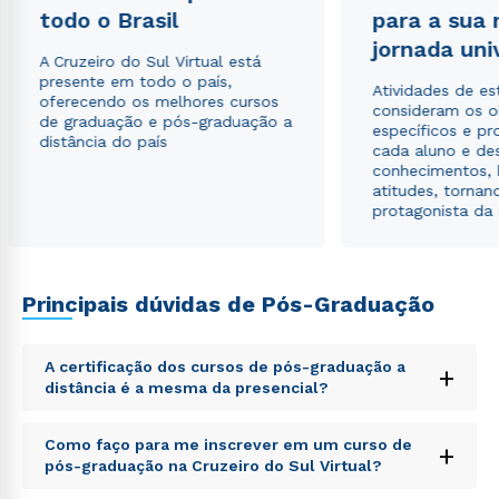
envio de conteúdos da Cruzeiro do Sul.
todo o Brasil
para a sua
jornada uni
A Cruzeiro do Sul Virtual está
presente em todo o país,
Atividades de e
oferecendo os melhores cursos
consideram os o
de graduação e pós-graduação a
específicos e pro
distância do país
cada aluno e de
conhecimentos, 
atitudes, tornan
protagonista da
Principais dúvidas de Pós-Graduação
A certificação dos cursos de pós-graduação a
+
distância é a mesma da presencial?
Sed ut perspiciatis unde omnis iste natus error sit
Como faço para me inscrever em um curso de
+
voluptatem accusantium doloremque laudantium,
pós-graduação na Cruzeiro do Sul Virtual?
totam rem aperiam, eaque ipsa quae ab illo inventore