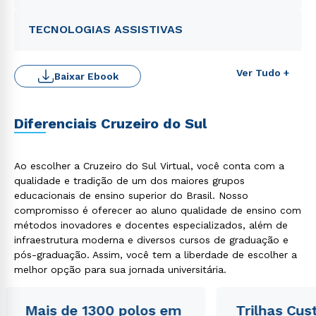
TECNOLOGIAS ASSISTIVAS
Ver Tudo +
Baixar Ebook
Diferenciais Cruzeiro do Sul
Rápido e fácil
WhatsApp
Ao escolher a Cruzeiro do Sul Virtual, você conta com a
qualidade e tradição de um dos maiores grupos
ou
educacionais de ensino superior do Brasil. Nosso
compromisso é oferecer ao aluno qualidade de ensino com
métodos inovadores e docentes especializados, além de
infraestrutura moderna e diversos cursos de graduação e
pós-graduação. Assim, você tem a liberdade de escolher a
melhor opção para sua jornada universitária.
Estou de acordo com a
Política de Privacidade.
e
autorizo que meus dados sejam utilizados para o
Mais de 1300 polos em
Trilhas Cus