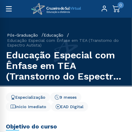
0
Pós-Graduação
Educação
Educação Especial com Ênfase em TEA (Transtorno do
Espectro Autista)
Educação Especial com
Ênfase em TEA
(Transtorno do Espectro
Autista)
Especialização
9 meses
Início Imediato
EAD Digital
Objetivo do curso