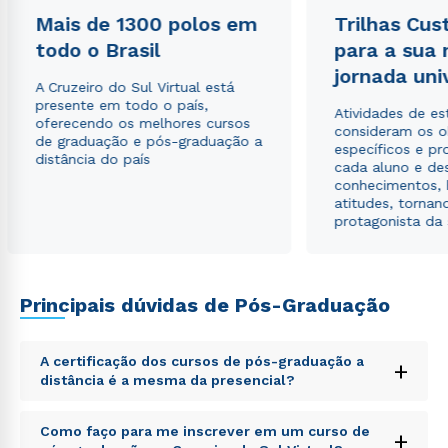
Mais de 1300 polos em
Trilhas Cus
todo o Brasil
para a sua
Estou de acordo com a
Política de Privacidade.
e
jornada uni
autorizo que meus dados sejam utilizados para o
A Cruzeiro do Sul Virtual está
envio de conteúdos da Cruzeiro do Sul.
presente em todo o país,
Atividades de e
oferecendo os melhores cursos
consideram os o
de graduação e pós-graduação a
específicos e pro
distância do país
cada aluno e de
conhecimentos, 
atitudes, tornan
protagonista da
Principais dúvidas de Pós-Graduação
A certificação dos cursos de pós-graduação a
+
distância é a mesma da presencial?
Sed ut perspiciatis unde omnis iste natus error sit
Como faço para me inscrever em um curso de
+
voluptatem accusantium doloremque laudantium,