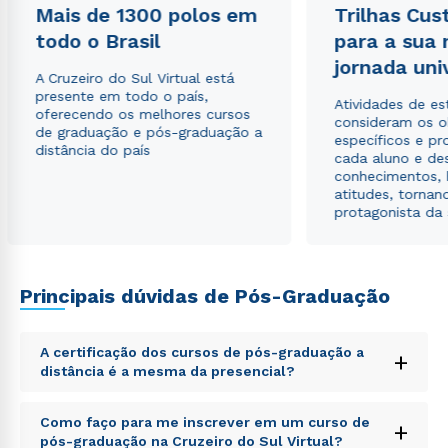
Mais de 1300 polos em
Trilhas Cus
autorizo que meus dados sejam utilizados para o
envio de conteúdos da Cruzeiro do Sul.
todo o Brasil
para a sua
jornada uni
A Cruzeiro do Sul Virtual está
presente em todo o país,
Atividades de e
oferecendo os melhores cursos
consideram os o
de graduação e pós-graduação a
específicos e pro
distância do país
cada aluno e de
conhecimentos, 
atitudes, tornan
protagonista da
Principais dúvidas de Pós-Graduação
A certificação dos cursos de pós-graduação a
+
distância é a mesma da presencial?
Sed ut perspiciatis unde omnis iste natus error sit
Como faço para me inscrever em um curso de
+
voluptatem accusantium doloremque laudantium,
pós-graduação na Cruzeiro do Sul Virtual?