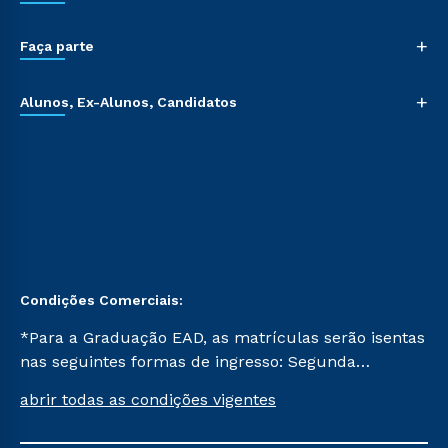
+
Faça parte
+
Alunos, Ex-Alunos, Candidatos
Condições Comerciais:
*Para a Graduação EAD, as matrículas serão isentas
nas seguintes formas de ingresso: Segunda
Graduação, Segunda Graduação 2.0 e Transferência.
abrir todas as condições vigentes
Já para as demais, a taxa de matrícula será de R$
49. *Para a Pós-graduação EAD, as ofertas