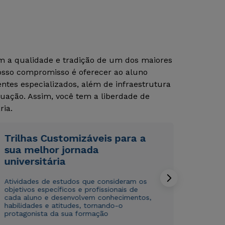
om a qualidade e tradição de um dos maiores
Nosso compromisso é oferecer ao aluno
tes especializados, além de infraestrutura
uação. Assim, você tem a liberdade de
ria.
Rápido e fácil
Rápido e fácil
WhatsApp
WhatsApp
Trilhas Customizáveis para a
ou
ou
sua melhor jornada
universitária
Atividades de estudos que consideram os
objetivos específicos e profissionais de
cada aluno e desenvolvem conhecimentos,
habilidades e atitudes, tornando-o
protagonista da sua formação
Estou de acordo com a
Estou de acordo com a
Política de Privacidade.
Política de Privacidade.
e
e