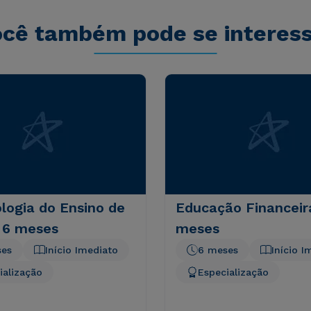
cê também pode se interes
logia do Ensino de
Educação Financeir
- 6 meses
meses
ses
Início Imediato
6 meses
Início I
ialização
Especialização