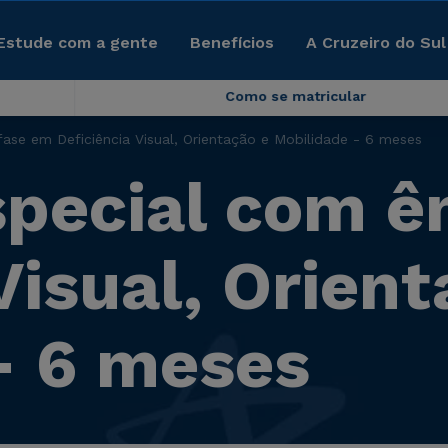
Estude com a gente
Benefícios
A Cruzeiro do Sul
Como se matricular
se em Deficiência Visual, Orientação e Mobilidade - 6 meses
pecial com ê
Visual, Orien
- 6 meses