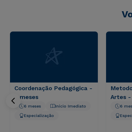
Vo
Coordenação Pedagógica -
Metodo
6 meses
Artes 
6 meses
Início Imediato
6 me
Especialização
Espec