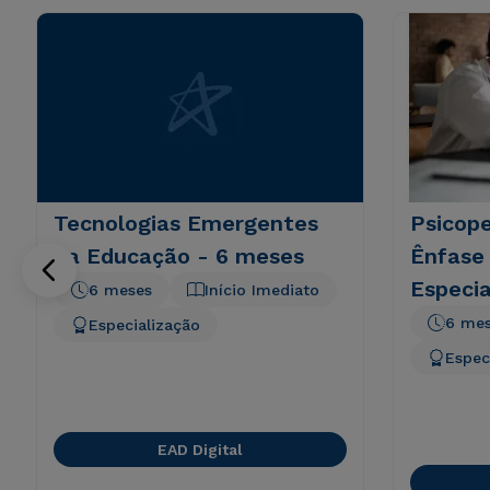
Tecnologias Emergentes
Psicop
na Educação - 6 meses
Ênfase
Especia
6 meses
Início Imediato
6 me
Especialização
Espec
EAD Digital