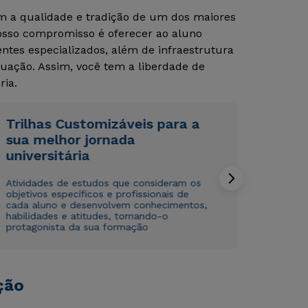
om a qualidade e tradição de um dos maiores
Nosso compromisso é oferecer ao aluno
Rápido e fácil
Rápido e fácil
tes especializados, além de infraestrutura
WhatsApp
WhatsApp
uação. Assim, você tem a liberdade de
ou
ou
ria.
Trilhas Customizáveis para a
sua melhor jornada
universitária
Atividades de estudos que consideram os
Estou de acordo com a
Estou de acordo com a
Política de Privacidade.
Política de Privacidade.
e
e
objetivos específicos e profissionais de
autorizo que meus dados sejam utilizados para o
autorizo que meus dados sejam utilizados para o
cada aluno e desenvolvem conhecimentos,
envio de conteúdos da Cruzeiro do Sul.
envio de conteúdos da Cruzeiro do Sul.
habilidades e atitudes, tornando-o
protagonista da sua formação
ção