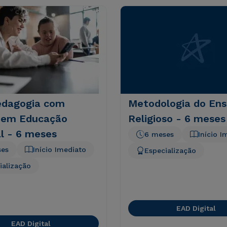
edagogia com
Metodologia do Ens
 em Educação
Religioso - 6 meses
l - 6 meses
6 meses
Início I
ses
Início Imediato
Especialização
ialização
EAD Digital
EAD Digital