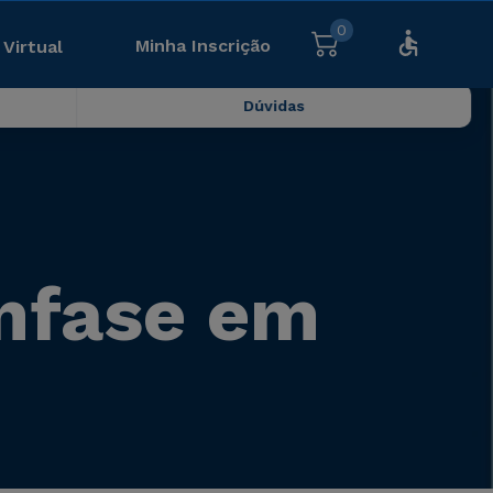
0
Minha Inscrição
 Virtual
Dúvidas
nfase em