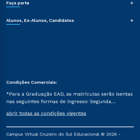
+
Faça parte
+
Alunos, Ex-Alunos, Candidatos
Condições Comerciais:
*Para a Graduação EAD, as matrículas serão isentas
nas seguintes formas de ingresso: Segunda
Graduação, Segunda Graduação 2.0 e Transferência.
abrir todas as condições vigentes
Já para as demais, a taxa de matrícula será de R$
49. *Para a Pós-graduação EAD, as ofertas
mencionadas são referentes aos cursos: Ensino
Campus Virtual Cruzeiro do Sul Educacional © 2026 -
Religioso, Geografia para a Docência e Metodologia