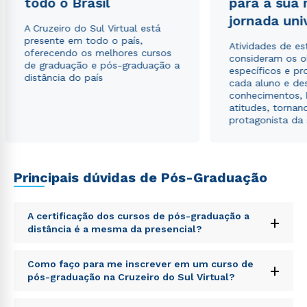
todo o Brasil
para a sua
envio de conteúdos da Cruzeiro do Sul.
jornada uni
A Cruzeiro do Sul Virtual está
presente em todo o país,
Atividades de e
oferecendo os melhores cursos
consideram os o
de graduação e pós-graduação a
específicos e pro
distância do país
cada aluno e de
conhecimentos, 
atitudes, tornan
protagonista da
Principais dúvidas de Pós-Graduação
A certificação dos cursos de pós-graduação a
+
distância é a mesma da presencial?
Sed ut perspiciatis unde omnis iste natus error sit
Como faço para me inscrever em um curso de
+
voluptatem accusantium doloremque laudantium,
pós-graduação na Cruzeiro do Sul Virtual?
totam rem aperiam, eaque ipsa quae ab illo inventore
veritatis et quasi architecto beatae vitae dicta sunt