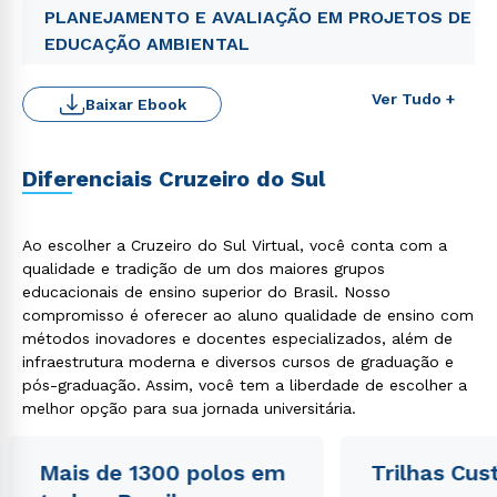
PLANEJAMENTO E AVALIAÇÃO EM PROJETOS DE
EDUCAÇÃO AMBIENTAL
Ver Tudo +
Baixar Ebook
Diferenciais Cruzeiro do Sul
Ao escolher a Cruzeiro do Sul Virtual, você conta com a
Rápido e fácil
WhatsApp
qualidade e tradição de um dos maiores grupos
educacionais de ensino superior do Brasil. Nosso
ou
compromisso é oferecer ao aluno qualidade de ensino com
métodos inovadores e docentes especializados, além de
infraestrutura moderna e diversos cursos de graduação e
pós-graduação. Assim, você tem a liberdade de escolher a
melhor opção para sua jornada universitária.
Mais de 1300 polos em
Trilhas Cus
Estou de acordo com a
Política de Privacidade.
e
autorizo que meus dados sejam utilizados para o