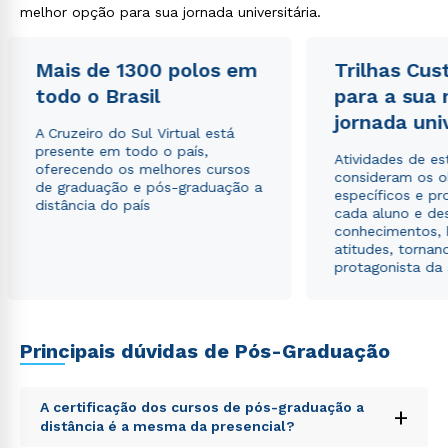
melhor opção para sua jornada universitária.
Mais de 1300 polos em
Trilhas Cus
Estou de acordo com a
Política de Privacidade.
e
todo o Brasil
para a sua
autorizo que meus dados sejam utilizados para o
jornada uni
envio de conteúdos da Cruzeiro do Sul.
A Cruzeiro do Sul Virtual está
presente em todo o país,
Atividades de e
oferecendo os melhores cursos
consideram os o
de graduação e pós-graduação a
específicos e pro
distância do país
cada aluno e de
conhecimentos, 
atitudes, tornan
protagonista da
Principais dúvidas de Pós-Graduação
A certificação dos cursos de pós-graduação a
+
distância é a mesma da presencial?