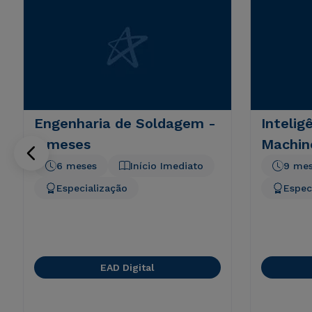
Engenharia de Soldagem -
Inteligê
6 meses
Machin
6 meses
Início Imediato
9 me
Especialização
Espec
EAD Digital