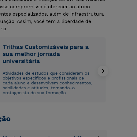
Nosso compromisso é oferecer ao aluno
tes especializados, além de infraestrutura
uação. Assim, você tem a liberdade de
ria.
Trilhas Customizáveis para a
sua melhor jornada
Rápido e fácil
Rápido e fácil
universitária
WhatsApp
WhatsApp
ou
ou
Atividades de estudos que consideram os
objetivos específicos e profissionais de
cada aluno e desenvolvem conhecimentos,
habilidades e atitudes, tornando-o
protagonista da sua formação
ção
Estou de acordo com a
Estou de acordo com a
Política de Privacidade.
Política de Privacidade.
e
e
autorizo que meus dados sejam utilizados para o
autorizo que meus dados sejam utilizados para o
envio de conteúdos da Cruzeiro do Sul.
envio de conteúdos da Cruzeiro do Sul.