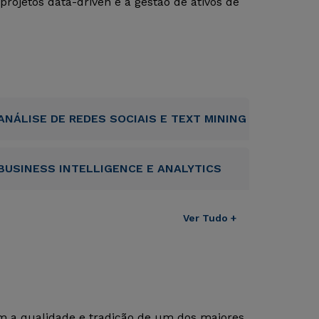
projetos data-driven e à gestão de ativos de
ANÁLISE DE REDES SOCIAIS E TEXT MINING
BUSINESS INTELLIGENCE E ANALYTICS
Ver Tudo +
om a qualidade e tradição de um dos maiores