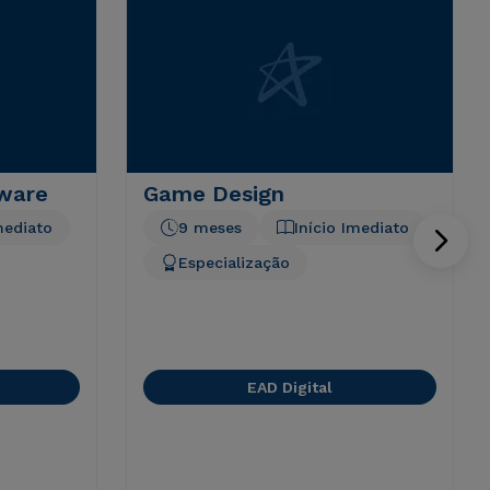
tware
Game Design
mediato
9 meses
Início Imediato
Especialização
EAD Digital