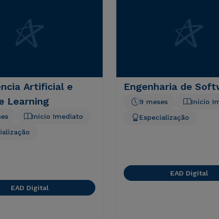
ncia Artificial e
Engenharia de Sof
e Learning
9 meses
Início I
ses
Início Imediato
Especialização
ialização
EAD Digital
EAD Digital