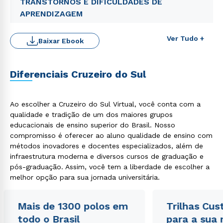
TRANSTORNOS E DIFICULDADES DE
APRENDIZAGEM
Ver Tudo +
Baixar Ebook
Diferenciais Cruzeiro do Sul
Rápido e fácil
Ao escolher a Cruzeiro do Sul Virtual, você conta com a
WhatsApp
qualidade e tradição de um dos maiores grupos
ou
educacionais de ensino superior do Brasil. Nosso
compromisso é oferecer ao aluno qualidade de ensino com
métodos inovadores e docentes especializados, além de
infraestrutura moderna e diversos cursos de graduação e
pós-graduação. Assim, você tem a liberdade de escolher a
melhor opção para sua jornada universitária.
Estou de acordo com a
Política de Privacidade.
e
Mais de 1300 polos em
Trilhas Cus
autorizo que meus dados sejam utilizados para o
todo o Brasil
para a sua
envio de conteúdos da Cruzeiro do Sul.