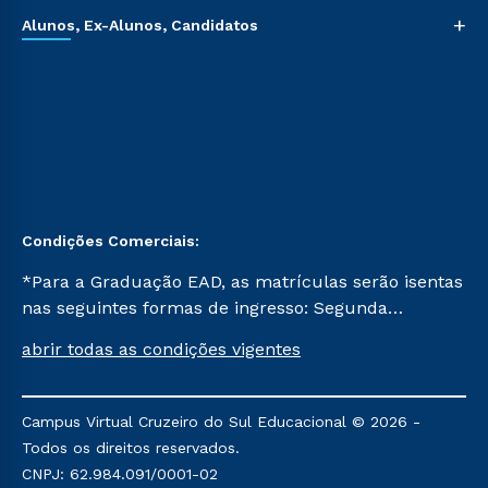
+
Alunos, Ex-Alunos, Candidatos
Condições Comerciais:
*Para a Graduação EAD, as matrículas serão isentas
nas seguintes formas de ingresso: Segunda
Graduação, Segunda Graduação 2.0 e Transferência.
abrir todas as condições vigentes
Já para as demais, a taxa de matrícula será de R$
49. *Para a Pós-graduação EAD, as ofertas
mencionadas são referentes aos cursos: Ensino
Campus Virtual Cruzeiro do Sul Educacional © 2026 -
Religioso, Geografia para a Docência e Metodologia
Todos os direitos reservados.
do Ensino de História: Questões Atuais.
CNPJ: 62.984.091/0001-02