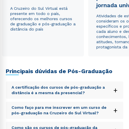
jornada uni
A Cruzeiro do Sul Virtual está
presente em todo o país,
Atividades de e
oferecendo os melhores cursos
consideram os o
de graduação e pós-graduação a
específicos e pro
distância do país
cada aluno e de
conhecimentos, 
atitudes, tornan
protagonista da
Principais dúvidas de Pós-Graduação
A certificação dos cursos de pós-graduação a
+
distância é a mesma da presencial?
Sed ut perspiciatis unde omnis iste natus error sit
Como faço para me inscrever em um curso de
+
voluptatem accusantium doloremque laudantium,
pós-graduação na Cruzeiro do Sul Virtual?
totam rem aperiam, eaque ipsa quae ab illo inventore
veritatis et quasi architecto beatae vitae dicta sunt
Sed ut perspiciatis unde omnis iste natus error sit
explicabo. Nemo enim ipsam voluptatem quia
Como são os cursos de pós-graduação da