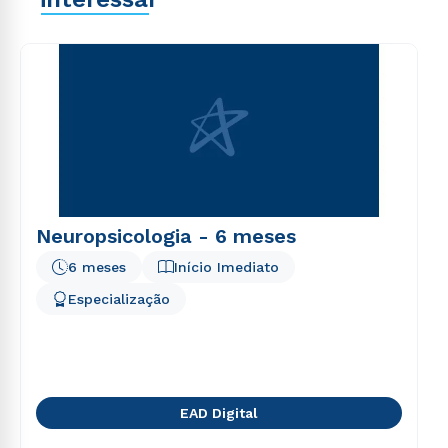
explicabo. Nemo enim ipsam voluptatem quia
voluptas sit aspernatur aut odit aut fugit, sed quia
consequuntur magni dolores eos qui ratione
voluptatem sequi nesciunt.
Neuropsicologia - 6 meses
6 meses
Início Imediato
Especialização
EAD Digital