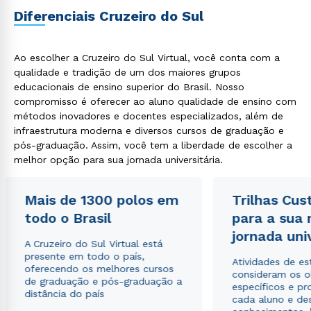
Diferenciais Cruzeiro do Sul
Ao escolher a Cruzeiro do Sul Virtual, você conta com a
qualidade e tradição de um dos maiores grupos
Estou de acordo com a
Política de Privacidade.
e
educacionais de ensino superior do Brasil. Nosso
autorizo que meus dados sejam utilizados para o
compromisso é oferecer ao aluno qualidade de ensino com
envio de conteúdos da Cruzeiro do Sul.
métodos inovadores e docentes especializados, além de
infraestrutura moderna e diversos cursos de graduação e
pós-graduação. Assim, você tem a liberdade de escolher a
melhor opção para sua jornada universitária.
Mais de 1300 polos em
Trilhas Cus
todo o Brasil
para a sua
jornada uni
A Cruzeiro do Sul Virtual está
presente em todo o país,
Atividades de e
oferecendo os melhores cursos
consideram os o
de graduação e pós-graduação a
específicos e pro
distância do país
cada aluno e de