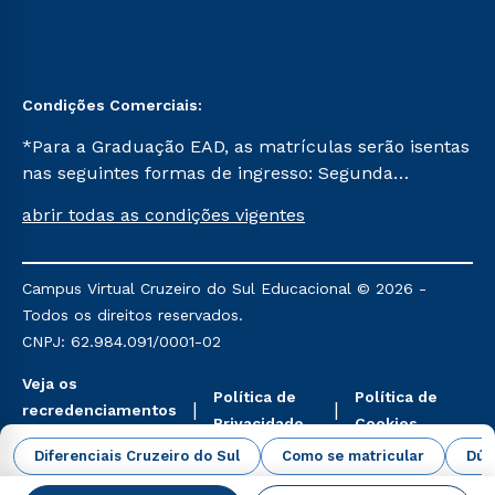
Condições Comerciais:
*Para a Graduação EAD, as matrículas serão isentas
nas seguintes formas de ingresso: Segunda
Graduação, Segunda Graduação 2.0 e Transferência.
abrir todas as condições vigentes
Já para as demais, a taxa de matrícula será de R$
49. *Para a Pós-graduação EAD, as ofertas
mencionadas são referentes aos cursos: Ensino
Campus Virtual Cruzeiro do Sul Educacional © 2026 -
Religioso, Geografia para a Docência e Metodologia
Todos os direitos reservados.
do Ensino de História: Questões Atuais.
CNPJ: 62.984.091/0001-02
Veja os
Política de
Política de
recredenciamentos
Privacidade
Cookies
aqui
Diferenciais Cruzeiro do Sul
Como se matricular
Dúv