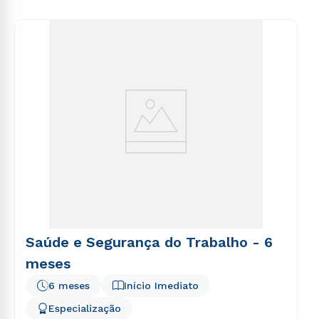
voluptas sit aspernatur aut odit aut fugit, sed quia
consequuntur magni dolores eos qui ratione
voluptatem sequi nesciunt.
Saúde e Segurança do Trabalho - 6
meses
6 meses
Início Imediato
Especialização