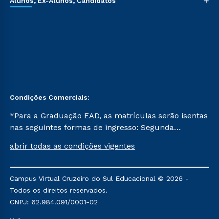
+
Alunos, Ex-Alunos, Candidatos
Condições Comerciais:
*Para a Graduação EAD, as matrículas serão isentas
nas seguintes formas de ingresso: Segunda
Graduação, Segunda Graduação 2.0 e Transferência.
abrir todas as condições vigentes
Já para as demais, a taxa de matrícula será de R$
49. *Para a Pós-graduação EAD, as ofertas
mencionadas são referentes aos cursos: Ensino
Campus Virtual Cruzeiro do Sul Educacional © 2026 -
Religioso, Geografia para a Docência e Metodologia
Todos os direitos reservados.
do Ensino de História: Questões Atuais.
CNPJ: 62.984.091/0001-02