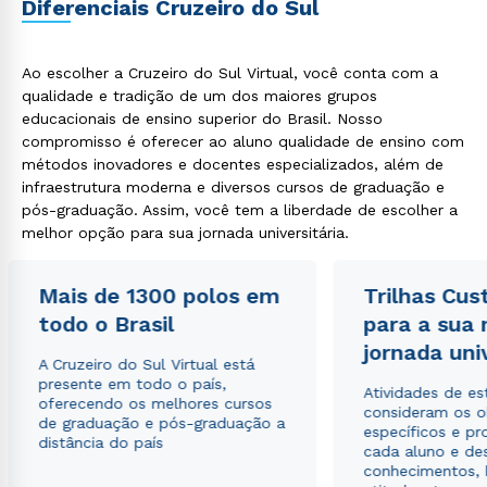
Diferenciais Cruzeiro do Sul
ou
Ao escolher a Cruzeiro do Sul Virtual, você conta com a
qualidade e tradição de um dos maiores grupos
educacionais de ensino superior do Brasil. Nosso
compromisso é oferecer ao aluno qualidade de ensino com
métodos inovadores e docentes especializados, além de
Estou de acordo com a
Política de Privacidade.
e
infraestrutura moderna e diversos cursos de graduação e
autorizo que meus dados sejam utilizados para o
pós-graduação. Assim, você tem a liberdade de escolher a
envio de conteúdos da Cruzeiro do Sul.
melhor opção para sua jornada universitária.
Mais de 1300 polos em
Trilhas Cus
todo o Brasil
para a sua
jornada uni
A Cruzeiro do Sul Virtual está
presente em todo o país,
Atividades de e
oferecendo os melhores cursos
consideram os o
de graduação e pós-graduação a
específicos e pro
distância do país
cada aluno e de
conhecimentos, 