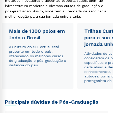
métodos inovadores e docentes especializados, além de
infraestrutura moderna e diversos cursos de graduação e
pós-graduação. Assim, você tem a liberdade de escolher a
melhor opção para sua jornada universitária.
Mais de 1300 polos em
Trilhas Cus
todo o Brasil
para a sua
jornada uni
A Cruzeiro do Sul Virtual está
presente em todo o país,
Atividades de e
oferecendo os melhores cursos
consideram os o
de graduação e pós-graduação a
específicos e pro
distância do país
cada aluno e de
conhecimentos, 
atitudes, tornan
protagonista da
Rápido e fácil
WhatsApp
Principais dúvidas de Pós-Graduação
ou