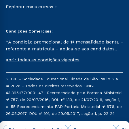
Vestibular Mérito
Canais de Atendimento
Explorar mais cursos +
Vestibular Solidário
Acessibilidade
Segunda Graduação
Biblioteca
Condições Comerciais:
*A condição promocional de 1ª mensalidade isenta –
referente à matrícula – aplica-se aos candidatos
aprovados em todas as formas de ingresso, exceto
abrir todas as condições vigentes
na prova on-line ou agendada, que ofertam bolsas
de até 50% de desconto, ambos ingressantes no
semestre vigente, que ainda não tenham efetivado
SECID - Sociedade Educacional Cidade de São Paulo S.A.
e/ou não tenham cancelado ou trancado sua
© 2026 - Todos os direitos reservados. CNPJ:
matrícula em uma das Instituições da Cruzeiro do
43.395.177/0001-47 | Recredenciada pela Portaria Ministerial
Sul Educacional, no período de um ano. Tais
nº 757, de 20/07/2016, DOU nº 139, de 21/07/2016, seção 1,
condições não se aplicam aos cursos de Medicina, e
p. 55 Recredenciamento EAD Portaria Ministerial nº 676, de
também para matriculados via FIES, Prouni e
26.05.2017, DOU nº 101, de 29.05.2017, seção 1, p. 22-24
outros programas governamentais, e não se
acumula com nenhuma outra campanha ofertada
Política de Privacidade
Política de Cookies