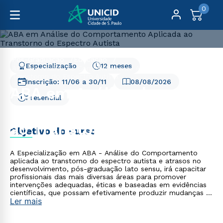
0
Pós-Graduação
Educação
Especialização
12 meses
ABA em Análise do Comportamento Aplicada ao
Transtorno do Espectro Autista
Inscrição:
11/06
a
30/11
08/08/2026
ABA em Análise do
Presencial
Comportamento Aplicada
ao Transtorno do
Objetivo do curso
Espectro Autista
A Especialização em ABA - Análise do Comportamento
aplicada ao transtorno do espectro autista e atrasos no
desenvolvimento, pós-graduação lato sensu, irá capacitar
profissionais das mais diversas áreas para promover
intervenções adequadas, éticas e baseadas em evidências
científicas, que possam efetivamente produzir mudanças e
Ler mais
trazer maior qualidade de vida aos seus atendidos e suas
famílias.