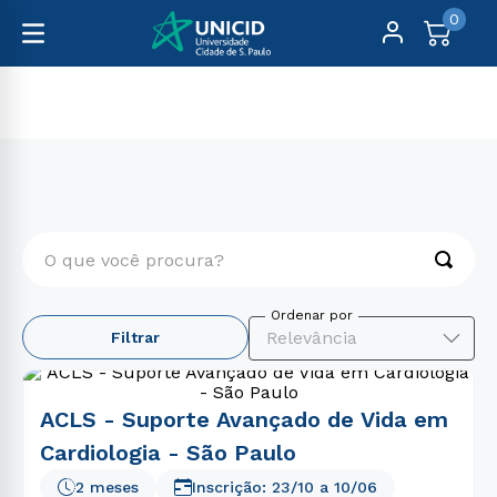
0
Cursos Livres
Medicina
O que você procura?
TERMOS MAIS BUSCADOS
Relevância
Filtrar
1
º
educação física
2
º
enfermagem
ACLS - Suporte Avançado de Vida em
3
º
fisioterapia
Cardiologia - São Paulo
4
º
biomedicina
2 meses
Inscrição:
23/10
a
10/06