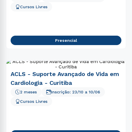
5
º
marketing
Cursos Livres
6
º
psicologia
7
º
direito
8
º
nutrição
Presencial
9
º
farmácia
10
º
pedagogia
ACLS - Suporte Avançado de Vida em
Cardiologia - Curitiba
2 meses
Inscrição:
23/10
a
10/06
Cursos Livres