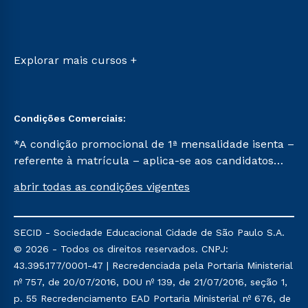
Ingresso via Enem
Sou Aluno
Retorne ao Curso
Sou Candidato
Transferência
Sou Ex-aluno
Vestibular Mérito
Canais de Atendimento
Explorar mais cursos +
Vestibular Solidário
Acessibilidade
Segunda Graduação
Biblioteca
Condições Comerciais:
*A condição promocional de 1ª mensalidade isenta –
referente à matrícula – aplica-se aos candidatos
aprovados em todas as formas de ingresso, exceto
abrir todas as condições vigentes
na prova on-line ou agendada, que ofertam bolsas
de até 50% de desconto, ambos ingressantes no
semestre vigente, que ainda não tenham efetivado
SECID - Sociedade Educacional Cidade de São Paulo S.A.
e/ou não tenham cancelado ou trancado sua
© 2026 - Todos os direitos reservados. CNPJ:
matrícula em uma das Instituições da Cruzeiro do
43.395.177/0001-47 | Recredenciada pela Portaria Ministerial
Sul Educacional, no período de um ano. Tais
nº 757, de 20/07/2016, DOU nº 139, de 21/07/2016, seção 1,
condições não se aplicam aos cursos de Medicina, e
p. 55 Recredenciamento EAD Portaria Ministerial nº 676, de