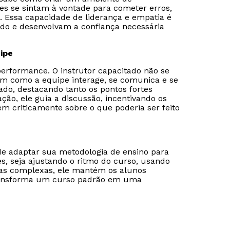
es se sintam à vontade para cometer erros,
 Essa capacidade de liderança e empatia é
do e desenvolvam a confiança necessária
ipe
performance. O instrutor capacitado não se
 em como a equipe interage, se comunica e se
ado, destacando tanto os pontos fortes
ção, ele guia a discussão, incentivando os
m criticamente sobre o que poderia ser feito
de adaptar sua metodologia de ensino para
es, seja ajustando o ritmo do curso, usando
das complexas, ele mantém os alunos
 transforma um curso padrão em uma