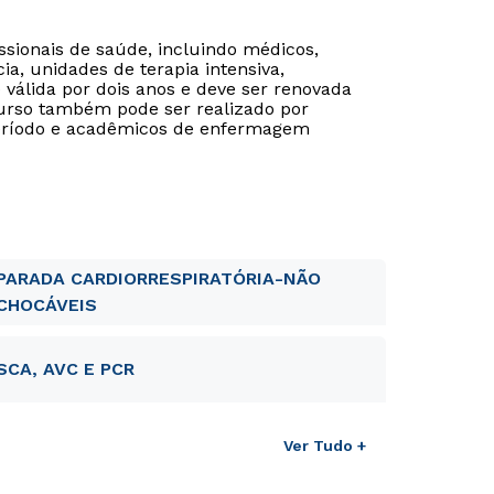
ssionais de saúde, incluindo médicos,
, unidades de terapia intensiva,
é válida por dois anos e deve ser renovada
curso também pode ser realizado por
período e acadêmicos de enfermagem
Rápido e fácil
Rápido e fácil
WhatsApp
WhatsApp
ou
ou
PARADA CARDIORRESPIRATÓRIA-NÃO
CHOCÁVEIS
SCA, AVC E PCR
Estou de acordo com a
Estou de acordo com a
Política de Privacidade.
Política de Privacidade.
e
e
autorizo que meus dados sejam utilizados para o
autorizo que meus dados sejam utilizados para o
envio de conteúdos da Unicid.
envio de conteúdos da Cruzeiro do Sul.
Ver Tudo +