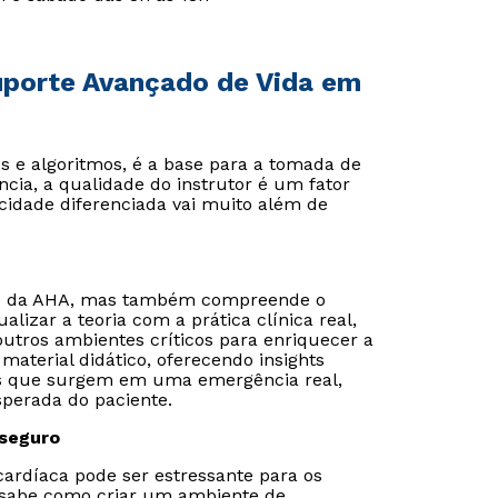
Suporte Avançado de Vida em
 e algoritmos, é a base para a tomada de
cia, a qualidade do instrutor é um fator
cidade diferenciada vai muito além de
os da AHA, mas também compreende o
lizar a teoria com a prática clínica real,
utros ambientes críticos para enriquecer a
material didático, oferecendo insights
ios que surgem em uma emergência real,
perada do paciente.
 seguro
ardíaca pode ser estressante para os
e sabe como criar um ambiente de