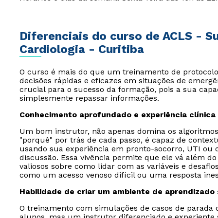
Diferenciais do curso de ACLS - 
Cardiologia - Curitiba
O curso é mais do que um treinamento de protocolos
decisões rápidas e eficazes em situações de emergên
crucial para o sucesso da formação, pois a sua capa
simplesmente repassar informações.
Conhecimento aprofundado e experiência clínica
Um bom instrutor, não apenas domina os algoritm
"porquê" por trás de cada passo, é capaz de contextua
usando sua experiência em pronto-socorro, UTI ou o
discussão. Essa vivência permite que ele vá além do 
valiosos sobre como lidar com as variáveis e desaf
como um acesso venoso difícil ou uma resposta ines
Habilidade de criar um ambiente de aprendizado
O treinamento com simulações de casos de parada c
alunos, mas um instrutor diferenciado e experient