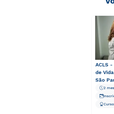
Vo
ACLS -
de Vida
São Pa
2 mes
Inscr
Curso