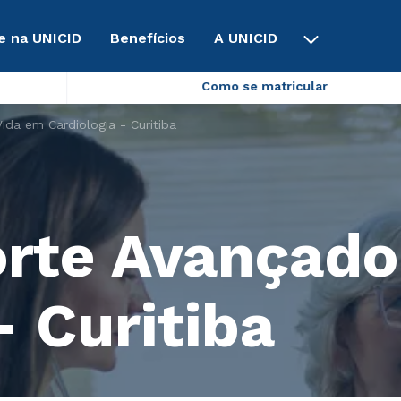
e na UNICID
Benefícios
A UNICID
Como se matricular
da em Cardiologia - Curitiba
rte Avançado
- Curitiba