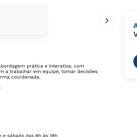
V
abordagem prática e interativa, com
em a trabalhar em equipe, tomar decisões
forma coordenada.
:
h e sábado das 8h às 18h