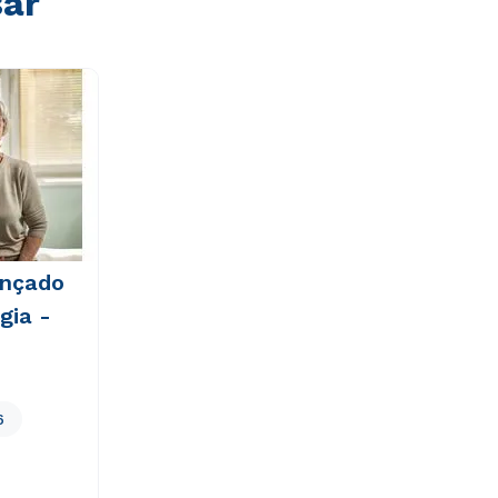
sar
ançado
gia -
6