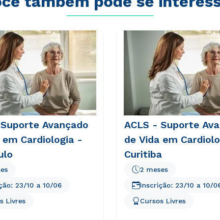
cê também pode se interes
 Suporte Avançado
ACLS - Suporte Av
 em Cardiologia -
de Vida em Cardiolo
ulo
Curitiba
es
2 meses
ição:
23/10
a
10/06
Inscrição:
23/10
a
10/0
s Livres
Cursos Livres