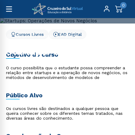
0
Cursos Livres
EAD Digital
Cursos Livres
Gestão e Negócios
Startups: Operações de Novos Negócios
Startups: Operações de
Objetivo do curso
Novos Negócios
O curso possibilita que o estudante possa compreender a
relação entre startups e a operação de novos negócios, os
métodos de desenvolvimento de modelos de
Público Alvo
Os cursos livres são destinados a qualquer pessoa que
queira conhecer sobre os diferentes temas tratados, nas
diversas áreas do conhecimento.