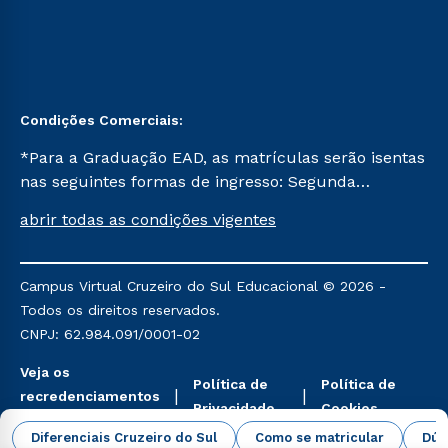
Condições Comerciais:
*Para a Graduação EAD, as matrículas serão isentas
nas seguintes formas de ingresso: Segunda
Graduação, Segunda Graduação 2.0 e Transferência.
abrir todas as condições vigentes
Já para as demais, a taxa de matrícula será de R$
49. *Para a Pós-graduação EAD, as ofertas
mencionadas são referentes aos cursos: Ensino
Campus Virtual Cruzeiro do Sul Educacional © 2026 -
Religioso, Geografia para a Docência e Metodologia
Todos os direitos reservados.
do Ensino de História: Questões Atuais.
CNPJ: 62.984.091/0001-02
Veja os
Política de
Política de
recredenciamentos
Privacidade
Cookies
aqui
Diferenciais Cruzeiro do Sul
Como se matricular
Dúv