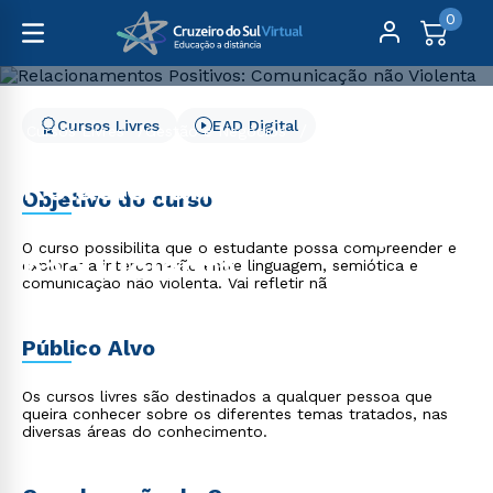
0
Cursos Livres
EAD Digital
Cursos Livres
Gestão e Negócios
Relacionamentos Positivos: Comunicação não Violenta
Relacionamentos
Objetivo do curso
Positivos: Comunicação
O curso possibilita que o estudante possa compreender e
não Violenta
explorar a interconexão entre linguagem, semiótica e
comunicação não violenta. Vai refletir nã
Público Alvo
Os cursos livres são destinados a qualquer pessoa que
queira conhecer sobre os diferentes temas tratados, nas
diversas áreas do conhecimento.