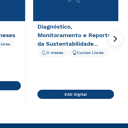
Diagnóstico,
 meses
Monitoramento e Reporte
da Sustentabilidade
ivres
Corporativa
3 meses
Cursos Livres
EAD Digital