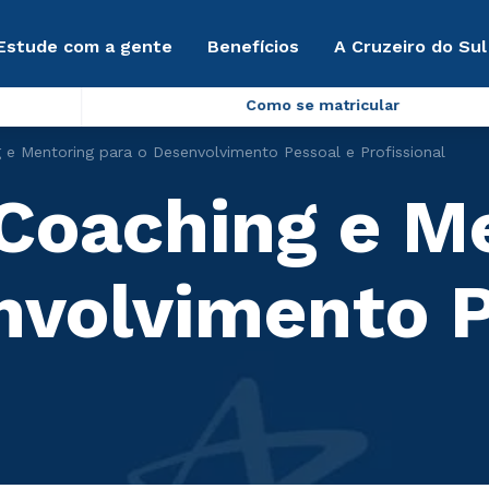
Estude com a gente
Benefícios
A Cruzeiro do Sul
Como se matricular
 e Mentoring para o Desenvolvimento Pessoal e Profissional
 Coaching e M
nvolvimento P