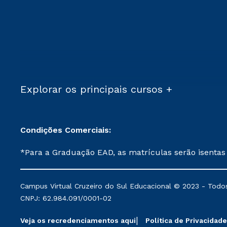
Explorar os principais cursos +
Condições Comerciais:
*Para a Graduação EAD, as matrículas serão isentas
demais, a taxa de matrícula será de R$ 49. *Para a Pós-graduação EAD, as ofertas mencionadas são referentes aos cursos: Ensino Religioso, Geografia para a
Docência e Metodologia do Ensino de História: Questões Atuais. **Semipresencial é um formato do Ensino a Distância. **Descontos 
Campus Virtual Cruzeiro do Sul Educacional © 2023 - Todos
mantidos conforme negociação. Descontos institucio
CNPJ: 62.984.091/0001-02
serviços.
Veja os recredenciamentos aqui
Política de Privacidade