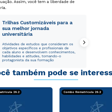
uação. Assim, você tem a liberdade de
ria.
Trilhas Customizáveis para a
sua melhor jornada
universitária
Rápido e fácil
Rápido e fácil
WhatsApp
WhatsApp
Atividades de estudos que consideram os
ou
ou
objetivos específicos e profissionais de
cada aluno e desenvolvem conhecimentos,
habilidades e atitudes, tornando-o
protagonista da sua formação
cê também pode se interes
Estou de acordo com a
Estou de acordo com a
Política de Privacidade.
Política de Privacidade.
e
e
autorizo que meus dados sejam utilizados para o
autorizo que meus dados sejam utilizados para o
trícula 26.2
Combo Rematrícula 26.2
envio de conteúdos da Cruzeiro do Sul.
envio de conteúdos da Cruzeiro do Sul.