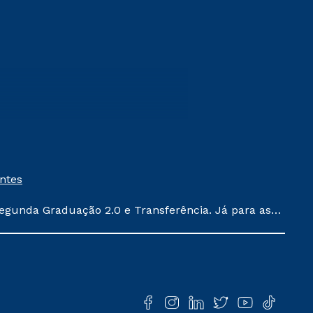
entes
egunda Graduação 2.0 e Transferência. Já para as
ula conforme exposto no contrato de prestação de