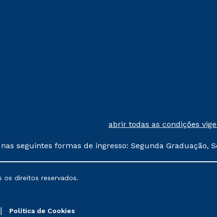
abrir todas as condições vig
 nas seguintes formas de ingresso: Segunda Graduação, S
comerciais oferecidos serão
 os direitos reservados.
nais poderão sofrer alterações nos períodos de rematríc
Política de Cookies