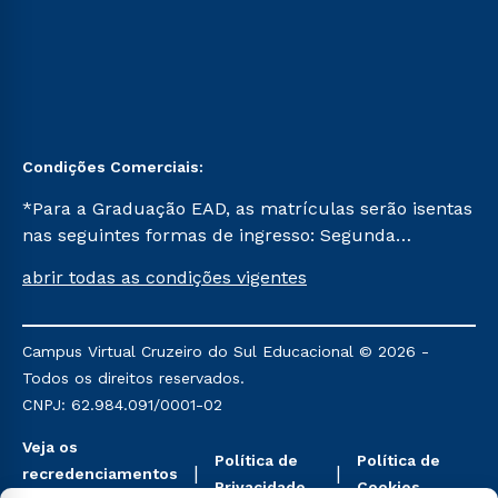
Condições Comerciais:
*Para a Graduação EAD, as matrículas serão isentas
nas seguintes formas de ingresso: Segunda
Graduação, Segunda Graduação 2.0 e Transferência.
abrir todas as condições vigentes
Já para as demais, a taxa de matrícula será de R$
49. *Para a Pós-graduação EAD, as ofertas
mencionadas são referentes aos cursos: Ensino
Campus Virtual Cruzeiro do Sul Educacional © 2026 -
Religioso, Geografia para a Docência e Metodologia
Todos os direitos reservados.
do Ensino de História: Questões Atuais.
CNPJ: 62.984.091/0001-02
Veja os
Política de
Política de
recredenciamentos
Privacidade
Cookies