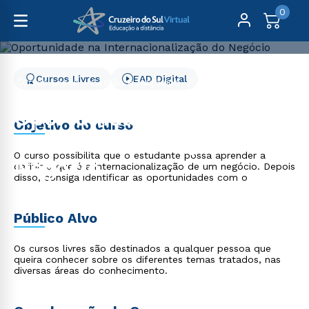
0
Cursos Livres
EAD Digital
Cursos Livres
Gestão e Negócios
Oportunidade na Internacionalização do Negócio
Oportunidade na
Objetivo do curso
Internacionalização do
O curso possibilita que o estudante possa aprender a
Negócio
definir o que é a internacionalização de um negócio. Depois
disso, consiga identificar as oportunidades com o
Público Alvo
Os cursos livres são destinados a qualquer pessoa que
queira conhecer sobre os diferentes temas tratados, nas
diversas áreas do conhecimento.