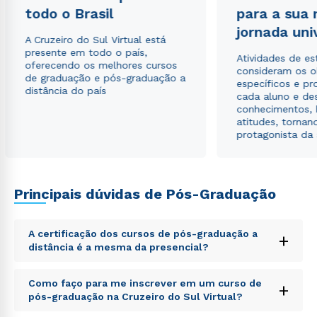
todo o Brasil
para a sua
jornada uni
A Cruzeiro do Sul Virtual está
presente em todo o país,
Atividades de e
oferecendo os melhores cursos
consideram os o
de graduação e pós-graduação a
específicos e pro
distância do país
cada aluno e de
conhecimentos, 
atitudes, tornan
protagonista da
Principais dúvidas de Pós-Graduação
Rápido e fácil
WhatsApp
ou
A certificação dos cursos de pós-graduação a
+
distância é a mesma da presencial?
Sed ut perspiciatis unde omnis iste natus error sit
Como faço para me inscrever em um curso de
+
voluptatem accusantium doloremque laudantium,
pós-graduação na Cruzeiro do Sul Virtual?
totam rem aperiam, eaque ipsa quae ab illo inventore