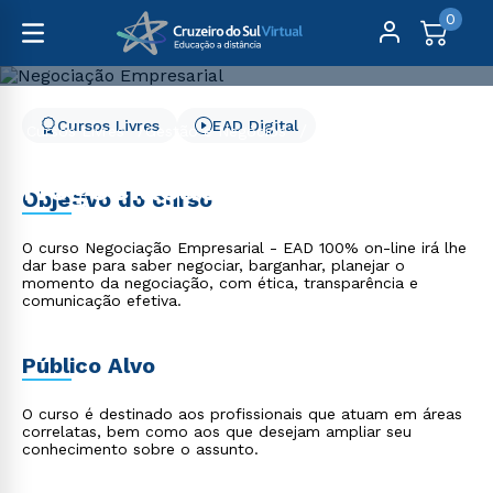
0
Cursos Livres
EAD Digital
Cursos Livres
Gestão e Negócios
Negociação Empresarial
Negociação Empresarial
Objetivo do curso
O curso Negociação Empresarial - EAD 100% on-line irá lhe
dar base para saber negociar, barganhar, planejar o
momento da negociação, com ética, transparência e
comunicação efetiva.
Público Alvo
O curso é destinado aos profissionais que atuam em áreas
correlatas, bem como aos que desejam ampliar seu
conhecimento sobre o assunto.