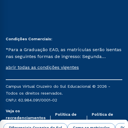
Condições Comerciais:
*Para a Graduação EAD, as matrículas serão isentas
nas seguintes formas de ingresso: Segunda
Graduação, Segunda Graduação 2.0 e Transferência.
abrir todas as condições vigentes
Já para as demais, a taxa de matrícula será de R$
49. *Para a Pós-graduação EAD, as ofertas
mencionadas são referentes aos cursos: Ensino
Campus Virtual Cruzeiro do Sul Educacional © 2026 -
Religioso, Geografia para a Docência e Metodologia
Todos os direitos reservados.
do Ensino de História: Questões Atuais.
CNPJ: 62.984.091/0001-02
Veja os
Política de
Política de
recredenciamentos
Privacidade
Cookies
aqui
Diferenciais Cruzeiro do Sul
Como se matricular
Dúv