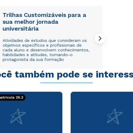
WhatsApp
WhatsApp
ou
ou
Trilhas Customizáveis para a
sua melhor jornada
universitária
Atividades de estudos que consideram os
objetivos específicos e profissionais de
cada aluno e desenvolvem conhecimentos,
habilidades e atitudes, tornando-o
Estou de acordo com a
Estou de acordo com a
Política de Privacidade.
Política de Privacidade.
e
e
protagonista da sua formação
autorizo que meus dados sejam utilizados para o
autorizo que meus dados sejam utilizados para o
envio de conteúdos da Cruzeiro do Sul.
envio de conteúdos da Cruzeiro do Sul.
cê também pode se interes
trícula 26.2