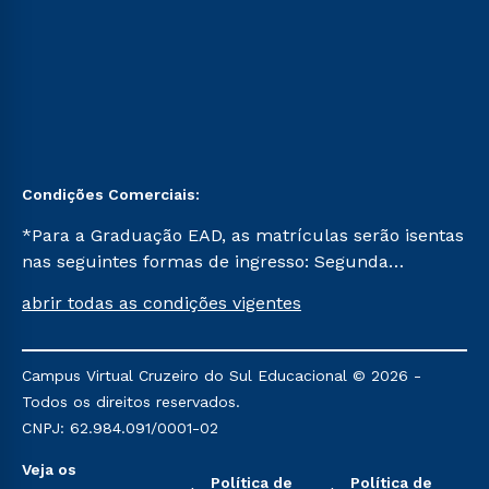
Condições Comerciais:
*Para a Graduação EAD, as matrículas serão isentas
nas seguintes formas de ingresso: Segunda
Graduação, Segunda Graduação 2.0 e Transferência.
abrir todas as condições vigentes
Já para as demais, a taxa de matrícula será de R$
49. *Para a Pós-graduação EAD, as ofertas
mencionadas são referentes aos cursos: Ensino
Campus Virtual Cruzeiro do Sul Educacional © 2026 -
Religioso, Geografia para a Docência e Metodologia
Todos os direitos reservados.
do Ensino de História: Questões Atuais.
CNPJ: 62.984.091/0001-02
Veja os
Política de
Política de