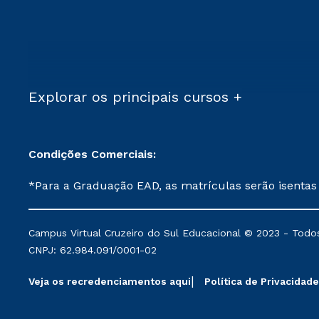
Explorar os principais cursos +
Condições Comerciais:
*Para a Graduação EAD, as matrículas serão isentas
demais, a taxa de matrícula será de R$ 49. *Para a Pós-graduação EAD, as ofertas mencionadas são referentes aos cursos: Ensino Religioso, Geografia para a
Docência e Metodologia do Ensino de História: Questões Atuais. **Semipresencial é um formato do Ensino a Distância. **Descontos 
Campus Virtual Cruzeiro do Sul Educacional © 2023 - Todos
mantidos conforme negociação. Descontos institucio
CNPJ: 62.984.091/0001-02
serviços.
Veja os recredenciamentos aqui
Política de Privacidade