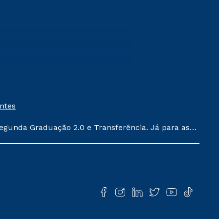
entes
egunda Graduação 2.0 e Transferência. Já para as
ula conforme exposto no contrato de prestação de