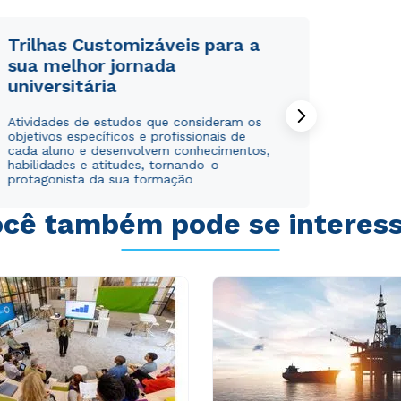
Trilhas Customizáveis para a
sua melhor jornada
universitária
Rápido e fácil
Rápido e fácil
Atividades de estudos que consideram os
WhatsApp
WhatsApp
objetivos específicos e profissionais de
ou
ou
cada aluno e desenvolvem conhecimentos,
habilidades e atitudes, tornando-o
protagonista da sua formação
cê também pode se interes
Estou de acordo com a
Estou de acordo com a
Política de Privacidade.
Política de Privacidade.
e
e
autorizo que meus dados sejam utilizados para o
autorizo que meus dados sejam utilizados para o
envio de conteúdos da Cruzeiro do Sul.
envio de conteúdos da Cruzeiro do Sul.