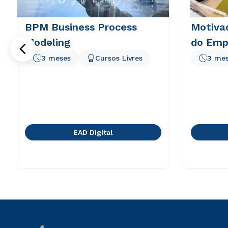
BPM Business Process
Motivad
Modeling
do Emp
3 meses
Cursos Livres
3 me
EAD Digital