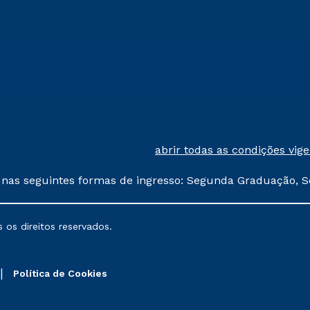
abrir todas as condições vig
 nas seguintes formas de ingresso: Segunda Graduação, S
comerciais oferecidos serão
 os direitos reservados.
nais poderão sofrer alterações nos períodos de rematríc
Política de Cookies