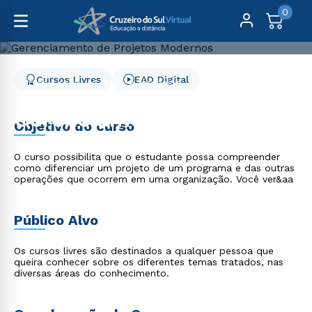
0
Cursos Livres
EAD Digital
Cursos Livres
Gestão e Negócios
Gerenciamento de Projetos Modernos
Gerenciamento de
Objetivo do curso
Projetos Modernos
O curso possibilita que o estudante possa compreender
como diferenciar um projeto de um programa e das outras
operações que ocorrem em uma organização. Você ver&aa
Público Alvo
Os cursos livres são destinados a qualquer pessoa que
queira conhecer sobre os diferentes temas tratados, nas
diversas áreas do conhecimento.