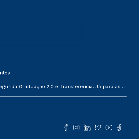
entes
egunda Graduação 2.0 e Transferência. Já para as
ula conforme exposto no contrato de prestação de