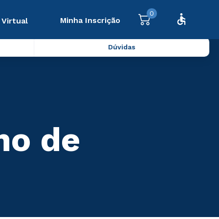
0
Minha Inscrição
 Virtual
Dúvidas
no de