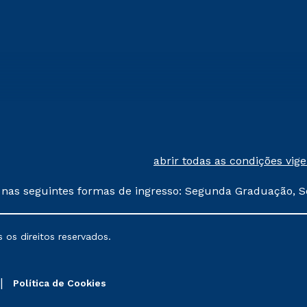
abrir todas as condições vig
 nas seguintes formas de ingresso: Segunda Graduação, S
comerciais oferecidos serão
 os direitos reservados.
nais poderão sofrer alterações nos períodos de rematríc
Política de Cookies