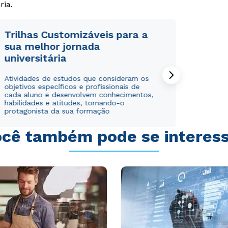
ria.
Trilhas Customizáveis para a
sua melhor jornada
universitária
Rápido e fácil
Rápido e fácil
WhatsApp
WhatsApp
Atividades de estudos que consideram os
objetivos específicos e profissionais de
ou
ou
cada aluno e desenvolvem conhecimentos,
habilidades e atitudes, tornando-o
protagonista da sua formação
cê também pode se interes
Estou de acordo com a
Estou de acordo com a
Política de Privacidade.
Política de Privacidade.
e
e
autorizo que meus dados sejam utilizados para o
autorizo que meus dados sejam utilizados para o
envio de conteúdos da Cruzeiro do Sul.
envio de conteúdos da Cruzeiro do Sul.