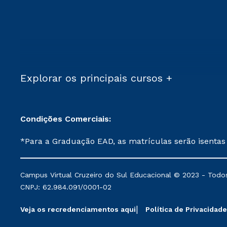
Explorar os principais cursos +
Condições Comerciais:
*Para a Graduação EAD, as matrículas serão isentas
demais, a taxa de matrícula será de R$ 49. *Para a Pós-graduação EAD, as ofertas mencionadas são referentes aos cursos: Ensino Religioso, Geografia para a
Docência e Metodologia do Ensino de História: Questões Atuais. **Semipresencial é um formato do Ensino a Distância. **Descontos 
Campus Virtual Cruzeiro do Sul Educacional © 2023 - Todos
mantidos conforme negociação. Descontos institucio
CNPJ: 62.984.091/0001-02
serviços.
Veja os recredenciamentos aqui
Política de Privacidade