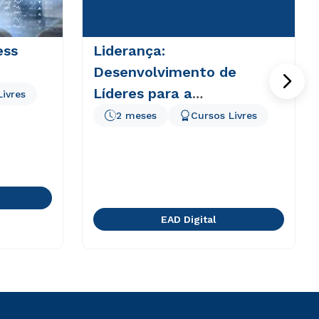
ess
Liderança:
Desenvolvimento de
Líderes para a
Livres
Contemporaneidade
2 meses
Cursos Livres
EAD Digital