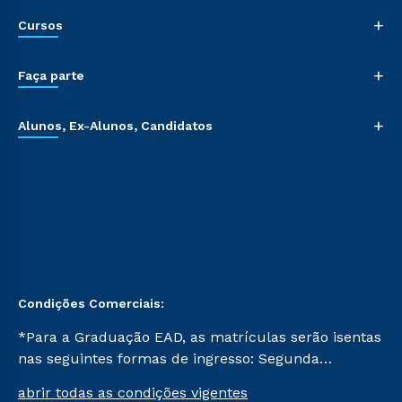
+
Cursos
+
Faça parte
+
Alunos, Ex-Alunos, Candidatos
Condições Comerciais:
*Para a Graduação EAD, as matrículas serão isentas
nas seguintes formas de ingresso: Segunda
Graduação, Segunda Graduação 2.0 e Transferência.
abrir todas as condições vigentes
Já para as demais, a taxa de matrícula será de R$