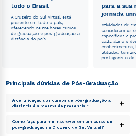
todo o Brasil
para a sua
jornada uni
A Cruzeiro do Sul Virtual está
presente em todo o país,
Atividades de e
oferecendo os melhores cursos
consideram os o
de graduação e pós-graduação a
específicos e pro
distância do país
cada aluno e de
conhecimentos, 
atitudes, tornan
protagonista da
Rápido e fácil
Principais dúvidas de Pós-Graduação
WhatsApp
ou
A certificação dos cursos de pós-graduação a
+
distância é a mesma da presencial?
Sed ut perspiciatis unde omnis iste natus error sit
Como faço para me inscrever em um curso de
+
voluptatem accusantium doloremque laudantium,
pós-graduação na Cruzeiro do Sul Virtual?
totam rem aperiam, eaque ipsa quae ab illo inventore