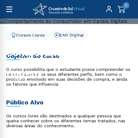
0
Cursos Livres
EAD Digital
Cursos Livres
Gestão e Negócios
Comportamento do Consumidor em Canais Digitais
Comportamento do
Objetivo do curso
Consumidor em Canais
O curso possibilita que o estudante possa compreender os
Digitais
consumidores e os seus diferentes perfis, bem como o
processo envolvido em suas decisões de compra, e ainda
os fatores que influencia
Público Alvo
Os cursos livres são destinados a qualquer pessoa que
queira conhecer sobre os diferentes temas tratados, nas
diversas áreas do conhecimento.