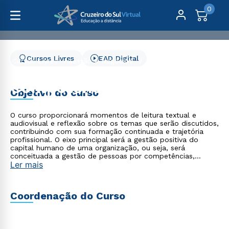
0
Cursos Livres
EAD Digital
Cursos Livres
Gestão e Negócios
Competências e Gestão de Talentos - 3 meses
Competências e Gestão
Objetivo do curso
de Talentos - 3 meses
O curso proporcionará momentos de leitura textual e
audiovisual e reflexão sobre os temas que serão discutidos,
contribuindo com sua formação continuada e trajetória
profissional. O eixo principal será a gestão positiva do
capital humano de uma organização, ou seja, será
conceituada a gestão de pessoas por competências,
Ler mais
trazendo ferramentas práticas para sua implantação e um
novo olhar sobre os talentos e pontos fortes dos
colaboradores.
Coordenação do Curso