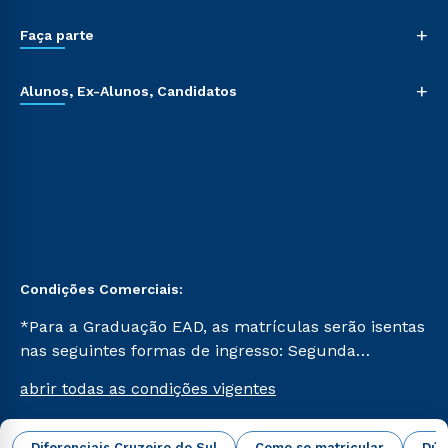
+
Faça parte
+
Alunos, Ex-Alunos, Candidatos
Condições Comerciais:
*Para a Graduação EAD, as matrículas serão isentas
nas seguintes formas de ingresso: Segunda
Graduação, Segunda Graduação 2.0 e Transferência.
abrir todas as condições vigentes
Já para as demais, a taxa de matrícula será de R$
49. *Para a Pós-graduação EAD, as ofertas
mencionadas são referentes aos cursos: Ensino
Diferenciais Cruzeiro do Sul
Como se matricular
Dúv