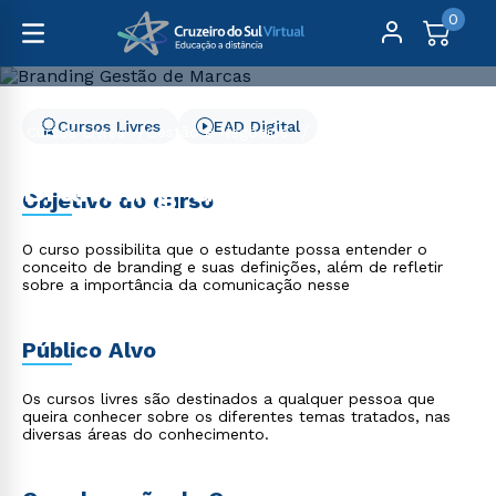
0
Cursos Livres
EAD Digital
Cursos Livres
Gestão e Negócios
Branding Gestão de Marcas
Branding Gestão de
Objetivo do curso
Marcas
O curso possibilita que o estudante possa entender o
conceito de branding e suas definições, além de refletir
sobre a importância da comunicação nesse
Público Alvo
Os cursos livres são destinados a qualquer pessoa que
queira conhecer sobre os diferentes temas tratados, nas
diversas áreas do conhecimento.