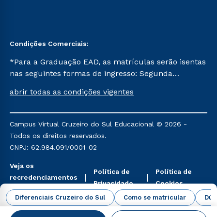
Condições Comerciais:
*Para a Graduação EAD, as matrículas serão isentas
nas seguintes formas de ingresso: Segunda
Graduação, Segunda Graduação 2.0 e Transferência.
abrir todas as condições vigentes
Já para as demais, a taxa de matrícula será de R$
49. *Para a Pós-graduação EAD, as ofertas
mencionadas são referentes aos cursos: Ensino
Campus Virtual Cruzeiro do Sul Educacional © 2026 -
Religioso, Geografia para a Docência e Metodologia
Todos os direitos reservados.
do Ensino de História: Questões Atuais.
CNPJ: 62.984.091/0001-02
Veja os
Política de
Política de
recredenciamentos
Privacidade
Cookies
aqui
Diferenciais Cruzeiro do Sul
Como se matricular
Dúv