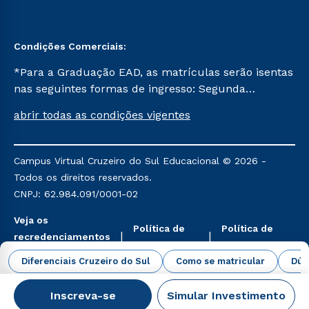
Condições Comerciais:
*Para a Graduação EAD, as matrículas serão isentas
nas seguintes formas de ingresso: Segunda
Graduação, Segunda Graduação 2.0 e Transferência.
abrir todas as condições vigentes
Já para as demais, a taxa de matrícula será de R$
49. *Para a Pós-graduação EAD, as ofertas
mencionadas são referentes aos cursos: Ensino
Campus Virtual Cruzeiro do Sul Educacional © 2026 -
Religioso, Geografia para a Docência e Metodologia
Todos os direitos reservados.
do Ensino de História: Questões Atuais.
CNPJ: 62.984.091/0001-02
Veja os
Política de
Política de
recredenciamentos
Privacidade
Cookies
aqui
Diferenciais Cruzeiro do Sul
Como se matricular
Dúv
Inscreva-se
Simular Investimento