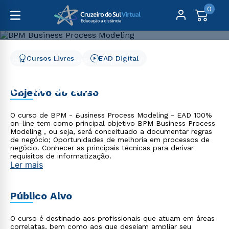
0
Cursos Livres
EAD Digital
Cursos Livres
Gestão e Negócios
BPM Business Process Modeling
BPM Business Process
Objetivo do curso
Modeling
O curso de BPM - Business Process Modeling - EAD 100%
on-line tem como principal objetivo BPM Business Process
Modeling , ou seja, será conceituado a documentar regras
de negócio; Oportunidades de melhoria em processos de
negócio. Conhecer as principais técnicas para derivar
requisitos de informatização.
Ler mais
Público Alvo
O curso é destinado aos profissionais que atuam em áreas
correlatas, bem como aos que desejam ampliar seu