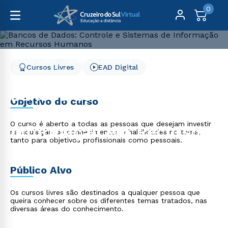
0
Cursos Livres
Gestão e Negócios
Cursos Livres
EAD Digital
Bancos de Dados: Controle e Sistemas de Informação em
Recursos Humanos
Bancos de Dados:
Objetivo do curso
Controle e Sistemas de
O curso é aberto a todas as pessoas que desejam investir
Informação em Recursos
na aquisição de conhecimentos e habilidades no tema,
tanto para objetivos profissionais como pessoais.
Humanos
Público Alvo
Os cursos livres são destinados a qualquer pessoa que
queira conhecer sobre os diferentes temas tratados, nas
diversas áreas do conhecimento.