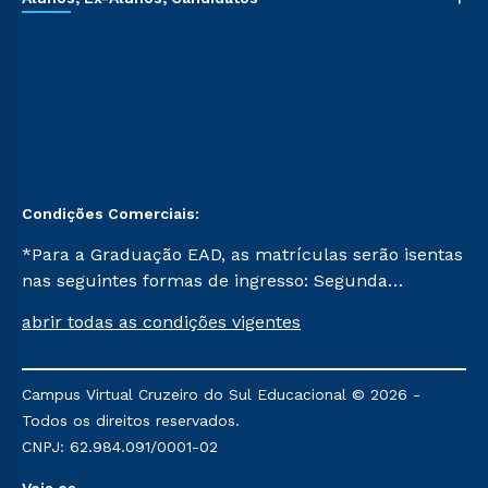
Condições Comerciais:
*Para a Graduação EAD, as matrículas serão isentas
nas seguintes formas de ingresso: Segunda
Graduação, Segunda Graduação 2.0 e Transferência.
abrir todas as condições vigentes
Já para as demais, a taxa de matrícula será de R$
49. *Para a Pós-graduação EAD, as ofertas
mencionadas são referentes aos cursos: Ensino
Campus Virtual Cruzeiro do Sul Educacional © 2026 -
Religioso, Geografia para a Docência e Metodologia
Todos os direitos reservados.
do Ensino de História: Questões Atuais.
CNPJ: 62.984.091/0001-02