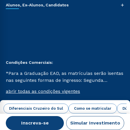
+
Alunos, Ex-Alunos, Candidatos
Condições Comerciais:
*Para a Graduação EAD, as matrículas serão isentas
nas seguintes formas de ingresso: Segunda
Graduação, Segunda Graduação 2.0 e Transferência.
abrir todas as condições vigentes
Já para as demais, a taxa de matrícula será de R$
49. *Para a Pós-graduação EAD, as ofertas
mencionadas são referentes aos cursos: Ensino
Diferenciais Cruzeiro do Sul
Como se matricular
Dúv
Campus Virtual Cruzeiro do Sul Educacional © 2026 -
Religioso, Geografia para a Docência e Metodologia
Todos os direitos reservados.
do Ensino de História: Questões Atuais.
Inscreva-se
Simular Investimento
CNPJ: 62.984.091/0001-02