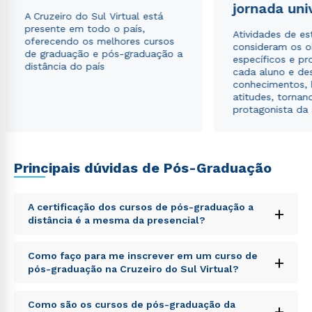
jornada uni
A Cruzeiro do Sul Virtual está
presente em todo o país,
Atividades de e
oferecendo os melhores cursos
consideram os o
de graduação e pós-graduação a
específicos e pro
distância do país
cada aluno e de
conhecimentos, 
atitudes, tornan
protagonista da
Principais dúvidas de Pós-Graduação
A certificação dos cursos de pós-graduação a
+
distância é a mesma da presencial?
Sed ut perspiciatis unde omnis iste natus error sit
Como faço para me inscrever em um curso de
+
voluptatem accusantium doloremque laudantium,
pós-graduação na Cruzeiro do Sul Virtual?
totam rem aperiam, eaque ipsa quae ab illo inventore
veritatis et quasi architecto beatae vitae dicta sunt
Sed ut perspiciatis unde omnis iste natus error sit
explicabo. Nemo enim ipsam voluptatem quia
Como são os cursos de pós-graduação da
+