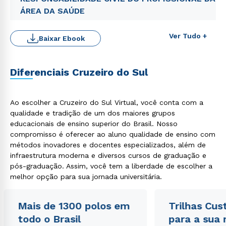
ÁREA DA SAÚDE
Ver Tudo +
Baixar Ebook
Rápido e fácil
WhatsApp
Diferenciais Cruzeiro do Sul
ou
Ao escolher a Cruzeiro do Sul Virtual, você conta com a
qualidade e tradição de um dos maiores grupos
educacionais de ensino superior do Brasil. Nosso
compromisso é oferecer ao aluno qualidade de ensino com
métodos inovadores e docentes especializados, além de
infraestrutura moderna e diversos cursos de graduação e
Estou de acordo com a
Política de Privacidade.
e
pós-graduação. Assim, você tem a liberdade de escolher a
autorizo que meus dados sejam utilizados para o
melhor opção para sua jornada universitária.
envio de conteúdos da Cruzeiro do Sul.
Mais de 1300 polos em
Trilhas Cus
todo o Brasil
para a sua